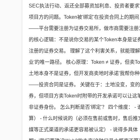
SEC执法行动、返还全部募资加利息、投资者要求
项目方的问题。Token被'绑定'在投资合同上的
——平台需要注册为证券交易所，做市商需要注册为经纪交
的核心逻辑：不是说你交易的某个Token本身是证
注册的证券交易。 理解了这个利害关系，就能理解为
业'的唯一路径。 核心原理：Token ≠ 证券，但卖
土地本身不是证券，但开发商卖地时承诺'我帮你
——投资合同是证券。 关键在于：土地没变，变的
券，但项目方卖Token时附带的开发承诺可以让这笔
非证券身份。 怎么判断是否'绑定'？ 四个维度：
算） - 什么时候说的（必须在售前或售时，售后推
媒等正式渠道的承诺更容易被认定） - 说得多具