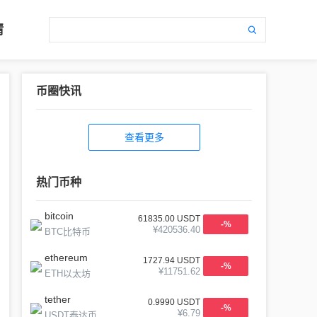
情
币圈快讯
查看更多
热门币种
bitcoin
61835.00
USDT
-
%
¥
420536.40
BTC比特币
ethereum
1727.94
USDT
-
%
¥
11751.62
ETH以太坊
tether
0.9990
USDT
-
%
¥
6.79
USDT泰达币