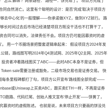
） 怎么'解绑'？两条路径： 路径一：饼兑现了。 项目方完成了
合同自然消亡。这里有个聪明的设计：是否'完成'取决于项目方
r对'足够去中心化'的一般理解——你承诺做XYZ，做到XYZ就行。 路
足够长时间过去后市场已经清楚项目方既没干活也不打算干了，
投资合同可以消失，法律责任不会。项目方仍可能因募资时的虚
'。 用一个币圈场景把整套逻辑串起来： 假设项目方2024年发
1公链，路线图写明2024年Q4测试网、2025年Q2主网、2025年
en。 投资者冲着路线图买了ABC——此时ABC本身不是证券，但
oken sale需要注册或豁免，二级市场交易也是证券交易。 快
线图每条里程碑都打了勾，项目方公开宣布'路线图全部完成'——
nbase或Uniswap上买卖ABC，跟买卖ETH一样，不再是证券
CTO跑路、代码烂尾、创始人推文宣布'停止开发'——饼黄了，
追究募资时的虚假陈述。 也就是说，未来项目方只要画的饼没兑