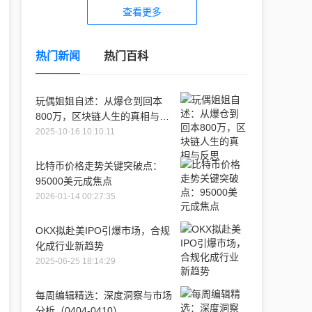
查看更多
热门新闻
热门百科
玩偶姐姐自述：从爆仓到回本
800万，区块链人生的真相与反
思
2025-10-16 10:10:11
比特币价格走势关键突破点：
95000美元成焦点
2026-01-14 00:27:35
OKX拟赴美IPO引爆市场，合规
化成行业新趋势
2025-06-25 18:14:29
每周编辑精选：深度洞察与市场
分析（0404-0410）