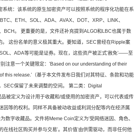
叫功能性加密系统：该系统的原生加密资产可以按照系统的程序化功能在系
、ETH、SOL、ADA、AVAX、DOT、XRP、LINK、
XTZ、BCH。 更重要的是，文件还补充提到ALGO和LBC也属于数
。 这份名单的意义极其重大。要知道，SEC曾经在Ripple案
OL、ADA等可能是证券。现在，这些资产被正式'赦免'——至
定：'Based on our understanding of their
 of the date of this release.'（基于本文件发布日我们对其特征、条款和功能
C保留了未来调整的空间。 第二类：Digital
 数字收藏品被定义为设计用于收藏和/或使用的加密资产，可以代表或传
迷因等的权利。同样不具备被动收益或利润分配等内在经济属
类为数字收藏品。文件将Meme Coin定义为'受网络迷因、角色、
的在线社区购买并参与交易'。其价值'由供需驱动，而非任何他