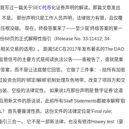
我写过一篇关于SEC
代币
化证券声明的解读。那篇文章发出
？ 不是。 那份声明只是工作人员声明，法律效力有限，且仅覆
它压根没碰。 现在，终极答案来了——至少是'终极答案的第一
页的正式解释性指引（Release No. 33-11412; 34-
关交易的适用》。 距离SEC在2017年发布著名的The DAO
获取监管信号的主要方式是阅读执法公告——谁被告了，谁就是案
答案，而不是让法庭替它回答。 它做了三件事： - 给所有加密
过投资合同的'绑定/解绑'机制处理灰色地带，改变了项目方和交
押、包装、空投的法律定性。 如果说1月那份声明是'数字证券'这道
件的原话说，此前所有Staff Statements都被本解释'取
首先要厘清性质。这份文件的法律定位是'Final rule;
则、解释与指引三合一。 它不是一部新法律，也没有修改Howey test（豪