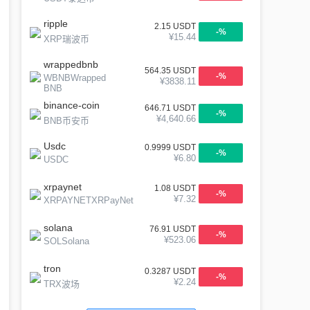
ripple
2.15
USDT
-
%
¥
15.44
XRP瑞波币
wrappedbnb
564.35
USDT
-
%
WBNBWrapped
¥
3838.11
BNB
binance-coin
646.71
USDT
-
%
¥
4,640.66
BNB币安币
Usdc
0.9999
USDT
-
%
¥
6.80
USDC
xrpaynet
1.08
USDT
-
%
¥
7.32
XRPAYNETXRPayNet
solana
76.91
USDT
-
%
¥
523.06
SOLSolana
tron
0.3287
USDT
-
%
¥
2.24
TRX波场