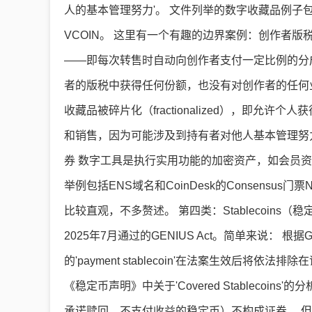
人的基本管理努力'。 文件列举的数字收藏品例子包括：Crypt
VCOIN。 这里有一个有趣的边界案例：创作者版税（cr
——即每次转售时自动向创作者支付一定比例的分
者的版税中获得任何份额，也没有对创作者的任何
收藏品被碎片化（fractionalized），即
和销售，因为可能涉及到持有者对他人基本管理努力的利
券 数字工具是执行实用功能的加密资产，如会员
举例包括ENS域名和CoinDesk的Consensus
比较直观，不多赘述。 第四类：Stablecoin
2025年7月通过的GENIUS Act。简单来说： 根据GENIUS A
的'payment stablecoin'在法案生效后
《稳定币声明》中关于'Covered Stablecoi
承诺赎回、不支付收益的稳定币）不构成证券。 