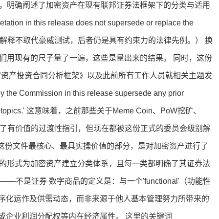
释，明确阐述了加密资产在现有联邦证券法框架下的分类与适用
this release does not supersede or replace the
 precedent.'（本解释不取代豪威测试，后者仍是具有约束力的法律先例。） 换
我们用现有的尺子量了一遍，这些是量出来的结果。 同时，这份
数字资产投资合同分析框架》以及此前所有工作人员就相关主题发
ommission in this release supersede any prior
f on these topics.' 这意味着，之前那些关于Meme Coin、PoW挖矿、
s，虽然提供了有价值的过渡性指引，但现在都被这份正式的委员会级别解
' 这份文件最核心、最具实操价值的部分，是对加密资产进行了
释的形式为加密资产建立分类体系，且每一类都明确了其证券法
商品）——不是证券 数字商品的定义是：与一个'functional'（功能性
序化运作及供需动态，而非来源于他人基本管理努力所带来的
或企业利润分配权等内在经济属性。 这里的关键词