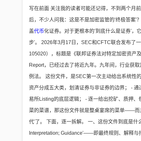
写在前面 关注我的读者可能还记得，不到两个月前
后，不少人问我：这是不是加密监管的'终极答案'
盖
代币
化证券。对于更根本的'到底什么是证券'，
步'。 2026年3月17日，SEC和CFTC联合发布了一份68
105020），标题是《联邦证券法对特定加密资产及相
Report，已经过去了将近九年。九年间，行业
例法。 这份文件，是SEC第一次主动给出系统性的
资产分成五大类，划清证券与非证券的边界； - 通
易所Listing的底层逻辑； - 逐一给出挖矿、质
菜的菜谱，那这份文件就是整桌宴席的菜单——而且用新文
代'了。 下面，逐一拆解。 一、这份文件到底是什么？ 
Interpretation; Guidance'——即最终规