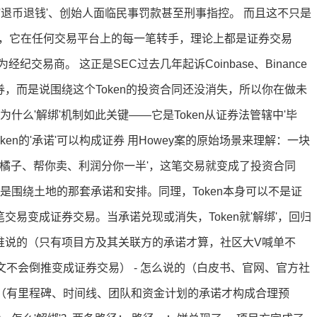
'退币退钱'、创始人面临民事罚款甚至刑事指控。 而且这不只是
期间，它在任何交易平台上的每一笔转手，理论上都是证券交易
易商。 这正是SEC过去几年起诉Coinbase、Binance
券，而是说围绕这个Token的投资合同还没消失，所以你在做未
什么'解绑'机制如此关键——它是Token从证券法管辖中'毕
Token的'承诺'可以构成证券 用Howey案的原始场景来理解：一块
种橘子、帮你卖、利润分你一半'，这笔交易就变成了投资合同
是围绕土地的那套承诺和安排。同理，Token本身可以不是证
交易变成证券交易。当承诺兑现或消失，Token就'解绑'，回归
 - 谁说的（只有项目方及其关联方的承诺才算，社区大V喊单不
文不会倒推变成证券交易） - 怎么说的（白皮书、官网、官方社
体（有里程碑、时间线、团队和资金计划的承诺才构成合理预