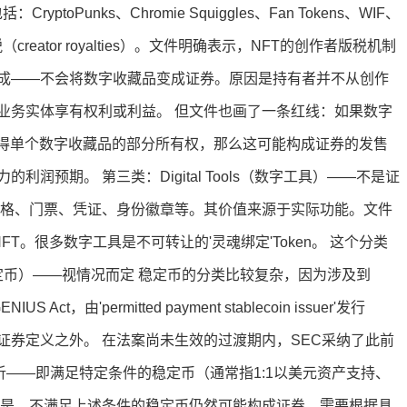
oPunks、Chromie Squiggles、Fan Tokens、WIF、
eator royalties）。文件明确表示，NFT的创作者版税机制
成——不会将数字收藏品变成证券。原因是持有者并不从创作
业务实体享有权利或利益。 但文件也画了一条红线：如果数字
允许个人获得单个数字收藏品的部分所有权，那么这可能构成证券的发售
润预期。 第三类：Digital Tools（数字工具）——不是证
资格、门票、凭证、身份徽章等。其价值来源于实际功能。文件
门票NFT。很多数字工具是不可转让的'灵魂绑定'Token。 这个分类
s（稳定币）——视情况而定 稳定币的分类比较复杂，因为涉及到
ct，由'permitted payment stablecoin issuer'发行
将依法排除在证券定义之外。 在法案尚未生效的过渡期内，SEC采纳了此前
ns'的分析——即满足特定条件的稳定币（通常指1:1以美元资产支持、
但是，不满足上述条件的稳定币仍然可能构成证券，需要根据具