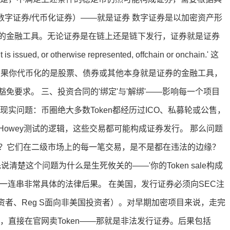
ities（数字证券/代币化证券）——就是证券 数字证券是以加密资产形
的金融工具。无论证券是在链上还是链下发行，证券就是证券
t is issued, or otherwise represented, offchain or onchain.' 这
如果你代币化的是股票、债券或其他本身就是证券的金融工具，
要求。 三、投资合同的'绑定'与'解绑'——影响每一个项目
实问题：币圈绝大多数Token都经历过ICO、私募轮或公售，
owey测试的逻辑，这些交易都可能构成证券发行。 那么问题
帽子？它们在二级市场上的每一笔交易，是不是都在违法的边缘？
清楚这个问题为什么是生死攸关的——'你的Token sale构成
一连串非常具体的法律后果。 在美国，发行证券必须向SEC注
资者、Reg S面向非美国投资者）。对早期加密项目来说，走完
，直接在官网卖Token——那就是非法发行证券。后果包括