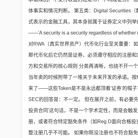
体事实和情况判断。 第五类：Digital Secur
式表示的金融工具，其本身就属于证券定义中列举
——'A security is a security regardless of whether i
对RWA（真实世界资产）代币化行业至关重要：
那代币化后它仍然是证券，必须遵守相应的注册和豁免
方和交易所的核心规则 分类再清晰，也绕不开一个现
当年卖的时候附带了一堆关于未来开发的承诺。按H
来了——这些Token是不是永远都顶着'证券'的
SEC的回答是：不一定。 但在展开之前，有必要先说
投资合同'这句话，不是一个学术定性，而是会触发
册，或者符合特定豁免条件（如Reg D面向合格投
整注册几乎不可能。 如果你既没注册也不符合豁免