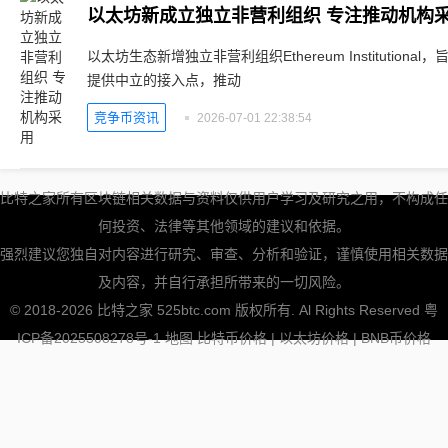
以太坊新成立独立非营利组织 专注推动机构
以太坊生态新增独立非营利组织Ethereum Institutio
提供中立的接入点，推动
竞争币资讯
2026-07-01 22:38:54
比特之家所有区块链相关数据与资料仅供用户学习及研究之用，不构成任
何投资、法律等其他领域的建议和依据。
强烈建议您独自对内容进行研究、审查、分析和验证，谨慎使用相关数据
及内容，并自行承担所带来的一切风险。
© 2018-2026 比特之家 525btc.com 版权所有. Al Rights Reserved
粤
ICP备2025508278号-1
地图
比特币价格
|
以太坊价格
|
BNB币价格