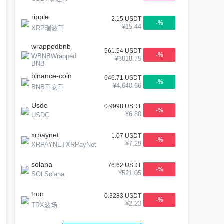
ripple
2.15
USDT
-
%
¥
15.44
XRP瑞波币
wrappedbnb
561.54
USDT
-
%
WBNBWrapped
¥
3818.75
BNB
binance-coin
646.71
USDT
-
%
¥
4,640.66
BNB币安币
Usdc
0.9998
USDT
-
%
¥
6.80
USDC
xrpaynet
1.07
USDT
-
%
¥
7.29
XRPAYNETXRPayNet
solana
76.62
USDT
-
%
¥
521.05
SOLSolana
tron
0.3283
USDT
-
%
¥
2.23
TRX波场