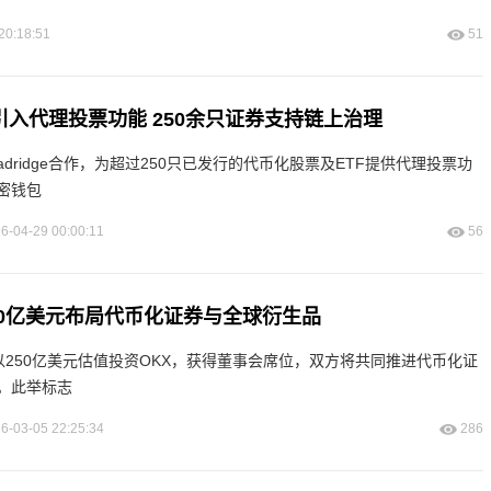
20:18:51
51
nce引入代理投票功能 250余只证券支持链上治理
与Broadridge合作，为超过250只已发行的代币化股票及ETF提供代理投票功
密钱包
6-04-29 00:00:11
56
250亿美元布局代币化证券与全球衍生品
以250亿美元估值投资OKX，获得董事会席位，双方将共同推进代币化证
。此举标志
6-03-05 22:25:34
286