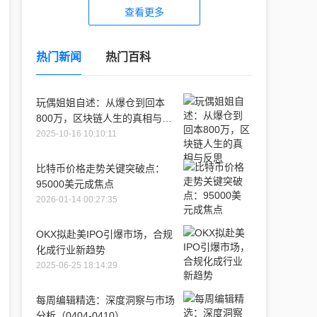
查看更多
热门新闻
热门百科
玩偶姐姐自述：从爆仓到回本
800万，区块链人生的真相与反
思
2025-10-16 10:10:11
比特币价格走势关键突破点：
95000美元成焦点
2026-01-14 00:27:35
OKX拟赴美IPO引爆市场，合规
化成行业新趋势
2025-06-25 18:14:29
每周编辑精选：深度洞察与市场
分析（0404-0410）