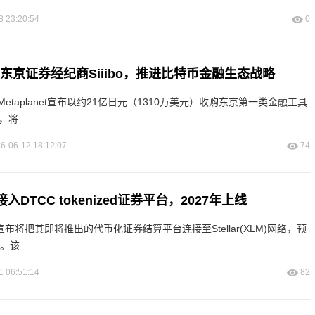
8 23:20:54
0
t收购东京证券经纪商Siiibo，推进比特币金融生态战略
taplanet宣布以约21亿日元（1310万美元）收购东京第一类金融工具
es，将
6-06-12 18:12:07
74
)将接入DTCC tokenized证券平台，2027年上线
布将把其即将推出的代币化证券结算平台连接至Stellar(XLM)网络，预
动。该
1 06:51:14
82