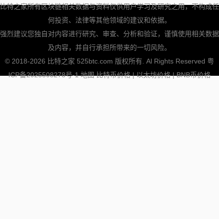
比特之家所有区块链相关数据与资料仅供用户学习及研究之用，不构成任
何投资、法律等其他领域的建议和依据。
强烈建议您独自对内容进行研究、审查、分析和验证，谨慎使用相关数据
及内容，并自行承担所带来的一切风险。
© 2018-2026 比特之家 525btc.com 版权所有. Al Rights Reserved
粤
ICP备2025508278号-1
地图
比特币价格
|
以太坊价格
|
BNB币价格