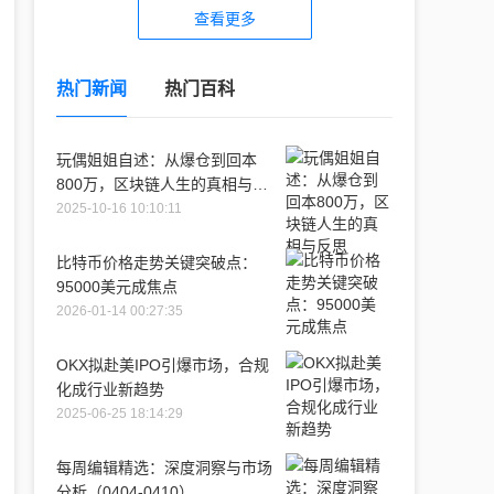
查看更多
热门新闻
热门百科
玩偶姐姐自述：从爆仓到回本
800万，区块链人生的真相与反
思
2025-10-16 10:10:11
比特币价格走势关键突破点：
95000美元成焦点
2026-01-14 00:27:35
OKX拟赴美IPO引爆市场，合规
化成行业新趋势
2025-06-25 18:14:29
每周编辑精选：深度洞察与市场
分析（0404-0410）