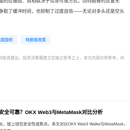
面的拉锯战：真相取决于信息传递方式，而特朗普的反复无
争取了缓冲时间，也抑制了过度自信——无论对多头还是空头
美国国债
特朗普政策
何投资建议。投资决策需建立在独立思考之上，本文内容仅供参考，风
全可靠？OKX Web3与MetaMask对比分析
链上钱包安全性成焦点。本文对比OKX Web3 Wallet与MetaMask，