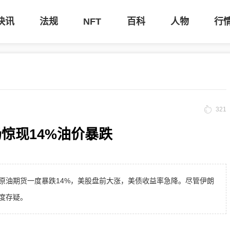
快讯
法规
NFT
百科
人物
行
321
惊现14%油价暴跌
原油期货一度暴跌14%，美股盘前大涨，美债收益率急降。尽管伊朗
度存疑。