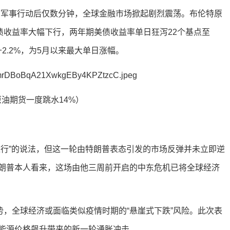
停对伊朗军事行动后仅数分钟，全球金融市场掀起剧烈震荡。布伦特原
国债收益率大幅下行，两年期美债收益率单日狂泻22个基点至
升2.2%，为5月以来最大单日涨幅。
油期货一度跳水14%）
进行”的说法，但这一轮由特朗普表态引发的市场反弹并未立即逆
朗普本人看来，这场由他三周前开启的中东危机已将全球经济
势，全球经济或面临类似疫情时期的“悬崖式下跌”风险。此次表
能源价格飙升带来的新一轮通胀冲击。