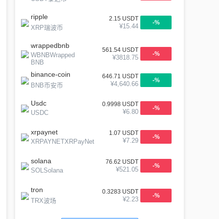
ripple
2.15
USDT
-
%
¥
15.44
XRP瑞波币
wrappedbnb
561.54
USDT
-
%
WBNBWrapped
¥
3818.75
BNB
binance-coin
646.71
USDT
-
%
¥
4,640.66
BNB币安币
Usdc
0.9998
USDT
-
%
¥
6.80
USDC
xrpaynet
1.07
USDT
-
%
¥
7.29
XRPAYNETXRPayNet
solana
76.62
USDT
-
%
¥
521.05
SOLSolana
tron
0.3283
USDT
-
%
¥
2.23
TRX波场