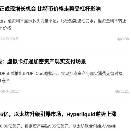
转正或现增长机会 比特币价格走势受杠杆影响
持续承压，融资利率显示多头力量不足。尽管短期波动受限，但资金利率转正
币价格
-24 22:28:51
438
rd上线：虚拟卡打通加密资产现实支付场景
DFi正式推出BYDFi Card虚拟卡，实现加密资产与现实消费无缝对接。
T在全
-08 04:02:27
1121
96亿，以太坊升级引爆市场，Hyperliquid逆势上涨
96.06亿美元，锁定资产突破935亿美元。以太坊联合创始人Vitalik