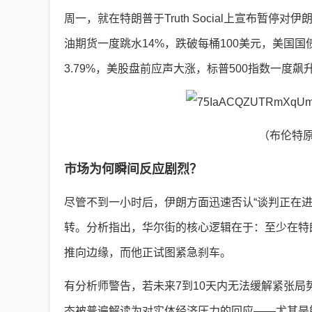
周一，就在特朗普于Truth Social上宣布暂
油期货一度跳水14%，跌破每桶100美元，美国
3.79%，美股盘前应声大涨，标普500指数一度飙
（布伦特原
市场为何瞬间反应剧烈？
尽管不到一小时后，伊朗方面迅速否认“谈判正在
转。分析指出，华尔街的核心逻辑在于：至少在特
推向边缘，而他正试图紧急刹车。
有分析师警告，若未来7到10天内无法缓解紧张局
态被普遍解读为对实体经济压力的回应——尤其是