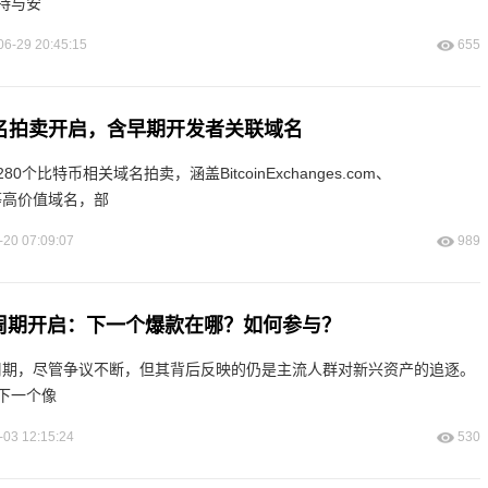
持与安
06-29 20:45:15
655
域名拍卖开启，含早期开发者关联域名
个比特币相关域名拍卖，涵盖BitcoinExchanges.com、
.com等高价值域名，部
-20 07:09:07
989
融化周期开启：下一个爆款在哪？如何参与？
融化周期，尽管争议不断，但其背后反映的仍是主流人群对新兴资产的追逐。
下一个像
-03 12:15:24
530