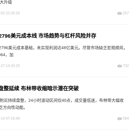
重大升级
-02 22:26:20
257
2796美元成本线 市场趋势与杠杆风险并存
2796美元成本基础，未实现利润达48亿美元。尽管市场缺乏宏观顺风，
64，加
-27 14:20:25
732
格盘整延续 布林带收缩暗示潜在突破
e-07附近持续盘整，24小时波动区间仅40点，成交量低迷，布林带大幅收
乏方向性动能。
-14 07:16:40
584