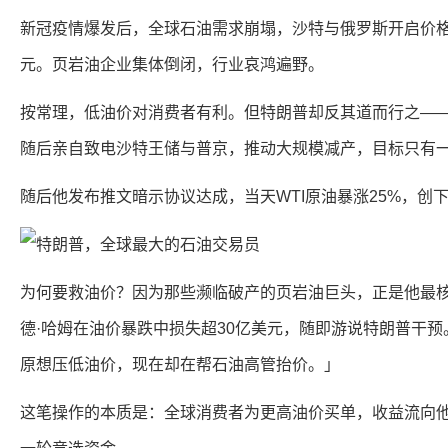
新冠疫情爆发后，全球石油需求崩塌，沙特与俄罗斯开启价格
元。页岩油企业集体倒闭，行业哀鸿遍野。
按常理，低油价对消费者有利。但特朗普却反其道而行之——
随后亲自致电沙特王储与普京，推动大规模减产，目标只有
随后他发布推文暗示协议达成，当天WTI原油暴涨25%，创
为何要救油价？因为那些濒临破产的页岩油巨头，正是他最
德·哈姆在油价暴跌中损失超30亿美元，随即游说特朗普干预
原想压低油价，现在却在帮石油高管抬价。」
这笔操作的本质是：全球消费者为更高油价买单，收益流向