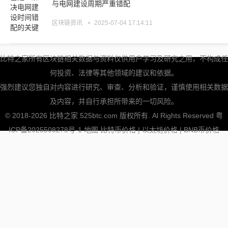
与电网建设周期严重错配
区块链资讯
2025-07-04 17:14:11
比特之家所有区块链相关数据与资料仅供用户学习及研究之用，不构成任
何投资、法律等其他领域的建议和依据。
强烈建议您独自对内容进行研究、审查、分析和验证，谨慎使用相关数据
及内容，并自行承担所带来的一切风险。
© 2018-2026 比特之家 525btc.com 版权所有. Al Rights Reserved
粤
ICP备2025508278号-1
地图
比特币价格
|
以太坊价格
|
BNB币价格