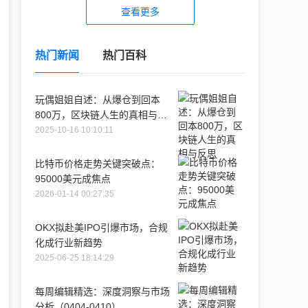
查看更多
热门新闻
热门百科
玩偶姐姐自述：从爆仓到回本
800万，区块链人生的真相与反
思
2025-10-16 10:10:11
比特币价格走势关键突破点：
95000美元成焦点
2026-01-14 00:27:35
OKX拟赴美IPO引爆市场，合规
化成行业新趋势
2025-06-25 18:14:29
每周编辑精选：深度洞察与市场
分析（0404-0410）