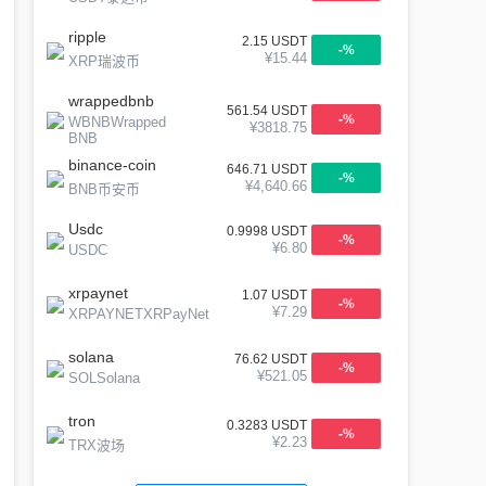
ripple
2.15
USDT
-
%
¥
15.44
XRP瑞波币
wrappedbnb
561.54
USDT
-
%
WBNBWrapped
¥
3818.75
BNB
binance-coin
646.71
USDT
-
%
¥
4,640.66
BNB币安币
Usdc
0.9998
USDT
-
%
¥
6.80
USDC
xrpaynet
1.07
USDT
-
%
¥
7.29
XRPAYNETXRPayNet
solana
76.62
USDT
-
%
¥
521.05
SOLSolana
tron
0.3283
USDT
-
%
¥
2.23
TRX波场