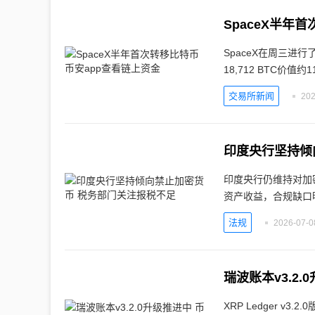
SpaceX半年
SpaceX在周三进
18,712 BTC价值约
交易所新闻
202
印度央行坚持倾
印度央行仍维持对加
资产收益，合规缺口
法规
2026-07-0
瑞波账本v3.2
XRP Ledger 