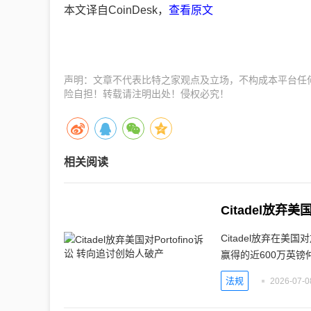
本文译自CoinDesk，
查看原文
声明：文章不代表比特之家观点及立场，不构成本平台任
险自担！转载请注明出处！侵权必究！
相关阅读
Citadel放弃
Citadel放弃在美国
赢得的近600万英镑
法规
2026-07-0