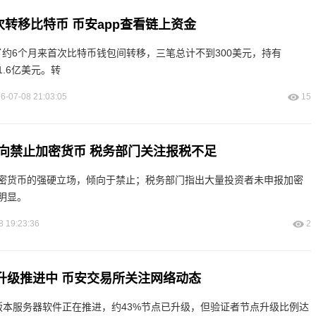
首次转移比特币 币安app查看链上资金
行了约6个月来首次比特币钱包间转移，三笔总计不到300美元，持有
11.6亿美元。转
6-07-08 21:03:05
15
向禁止加密货币 税务部门关注报税不足
密货币的强硬立场，倾向于禁止；税务部门指出大量投资者未申报加密
明显。
8 19:23:36
2
.0升级推进中 币安交易所关注网络动态
v3.2.0版本服务器软件正在推进，约43%节点已升级，但验证者节点升级比例达