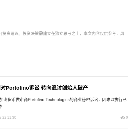
何投资建议。投资决策需建立在独立思考之上，本文内容仅供参考，风
美国对Portofino诉讼 转向追讨创始人破产
对加密货币做市商Portofino Technologies的商业秘密诉讼，因难以执行已
仲
8 22:11:30
0