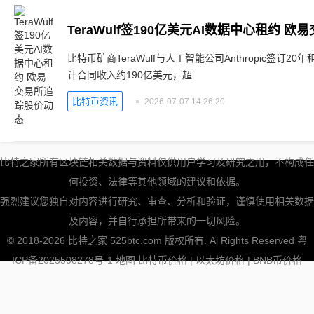
TeraWulf签190亿美元AI数据中心租约 
比特币矿商TeraWulf与人工智能公司Anthropic签订
计合同收入约190亿美元，超
比特币资讯
2026-07-07 14:26:20
比特之家所有区块链相关数据与资料仅供用户学习及研究之用，不构成任
何投资、法律等其他领域的建议和依据。
强烈建议您独自对内容进行研究、审查、分析和验证，谨慎使用相关数据
及内容，并自行承担所带来的一切风险。
© 2018-2026 比特之家 525btc.com 版权所有. Al Rights Reserved
粤
ICP备2025508278号-1
地图
比特币价格
|
以太坊价格
|
BNB币价格