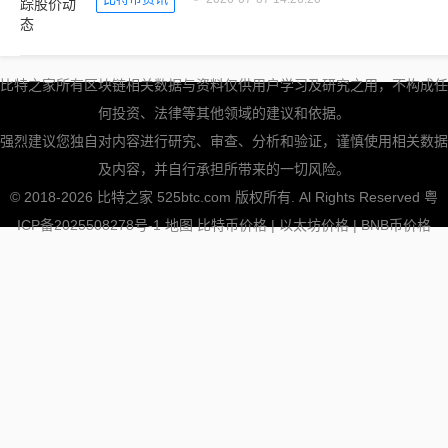
比特之家所有区块链相关数据与资料仅供用户学习及研究之用，不构成任
何投资、法律等其他领域的建议和依据。
强烈建议您独自对内容进行研究、审查、分析和验证，谨慎使用相关数据
及内容，并自行承担所带来的一切风险。
© 2018-2026 比特之家 525btc.com 版权所有. Al Rights Reserved
粤
ICP备2025508278号-1
地图
比特币价格
|
以太坊价格
|
BNB币价格