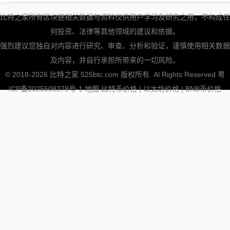
比特之家所有区块链相关数据与资料仅供用户学习及研究之用，不构成任
何投资、法律等其他领域的建议和依据。
强烈建议您独自对内容进行研究、审查、分析和验证，谨慎使用相关数据
及内容，并自行承担所带来的一切风险。
© 2018-2026 比特之家 525btc.com 版权所有. Al Rights Reserved
粤
ICP备2025508278号-1
地图
比特币价格
|
以太坊价格
|
BNB币价格