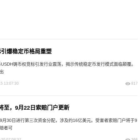
标引爆稳定币格局重塑
原生稳定币USDH铸币权竞标引发行业震荡，揭示传统稳定币发行模式面临颠覆。
提出
5 13:07:30
817
将至，9月22日索赔门户更新
5年9月30日进行第三次资金分配，涉及约16亿美元。受害者索赔门户将于9
索赔者可
-20 07:08:37
366