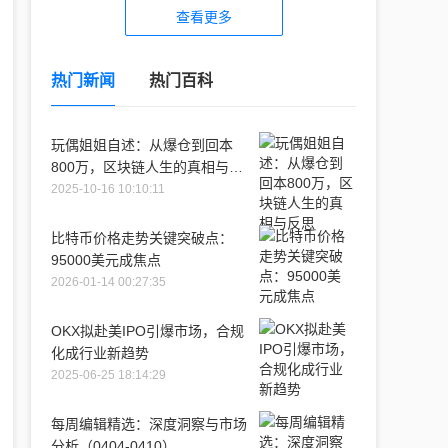
查看更多
热门新闻
热门百科
玩偶姐姐自述：从爆仓到回本
800万，区块链人生的真相与反
思
2025-10-16 10:10:11
比特币价格走势关键突破点：
95000美元成焦点
2026-01-14 00:27:35
OKX拟赴美IPO引爆市场，合规
化成行业新趋势
2025-06-25 18:14:29
每周编辑精选：深度洞察与市场
分析（0404-0410）