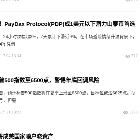
ayDax Protocol(PDP)成1美元以下潜力山寨币首选
，24小时跌幅超3%，7天累计下滑近9%。在市场避险情绪升温背景下，
PDP) 凭借
-17 04:13:34
772
500指数至6500点，警惕年底回调风险
，预计标普500指数将在夏季上涨至6500点，目标位或达6625点。尽
号，但警
-15 21:13:23
1293
将成美国家喻户晓资产