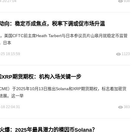
4 20:27:04
938
动向：稳定币成焦点，税率下调或促市场升温
上，美国CFTC前主席Heath Tarbert与日本参议员片山皋月就稳定币监管
。日本
-25 18:15:59
1123
na和XRP期货期权：机构入场关键一步
E）于2025年10月13日推出Solana和XRP期货期权，标志着加密货
进展。这一举
-18 22:04:31
383
e预售火爆：2025年最具潜力的模因币Solana？