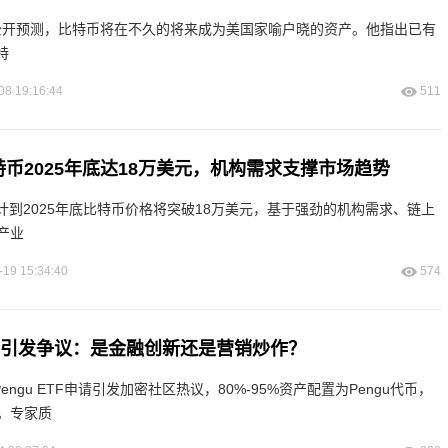
斯公开预测，比特币将在不久的将来成为美国家喻户晓的资产。他指出已有
特
08 19:16:44
511
比特币2025年底达18万美元，机构需求支撑市场趋势
k 预计到2025年底比特币价格将突破18万美元，基于强劲的机构需求、链上
产业
-19 15:34:40
574
F申请引发争议：是金融创新还是营销炒作？
al提交Pengu ETF申请引发加密社区热议，80%-95%资产配置为Pengu代币，
。专家质