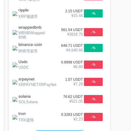
ripple
2.15
USDT
-
%
¥
15.44
XRP瑞波币
wrappedbnb
561.54
USDT
-
%
WBNBWrapped
¥
3818.75
BNB
binance-coin
646.71
USDT
-
%
¥
4,640.66
BNB币安币
Usdc
0.9998
USDT
-
%
¥
6.80
USDC
xrpaynet
1.07
USDT
-
%
¥
7.29
XRPAYNETXRPayNet
solana
76.62
USDT
-
%
¥
521.05
SOLSolana
tron
0.3283
USDT
-
%
¥
2.23
TRX波场