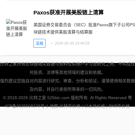
Paxos获准开展美股链上清算
美国证券交易委员会（SEC）批准Paxos旗下子公司
块链技术提供美股清算与结算服
法规
2026-05-30 19:46:59
比特之家所有区块链相关数据与资料仅供用户学习及研究之用，不构成任
何投资、法律等其他领域的建议和依据。
强烈建议您独自对内容进行研究、审查、分析和验证，谨慎使用相关数据
及内容，并自行承担所带来的一切风险。
© 2018-2026 比特之家 525btc.com 版权所有. Al Rights Reserved
粤
ICP备2025508278号-1
地图
比特币价格
|
以太坊价格
|
BNB币价格