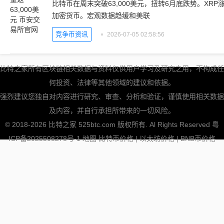
比特币在周末突破63,000美元，扭转6月底跌势。XRP
加密货币。宏观数据趋缓和美联
竞争币资讯
2026-07-05 02:58:56
比特之家所有区块链相关数据与资料仅供用户学习及研究之用，不构成任
何投资、法律等其他领域的建议和依据。
强烈建议您独自对内容进行研究、审查、分析和验证，谨慎使用相关数据
及内容，并自行承担所带来的一切风险。
© 2018-2026 比特之家 525btc.com 版权所有. Al Rights Reserved
粤
ICP备2025508278号-1
地图
比特币价格
|
以太坊价格
|
BNB币价格