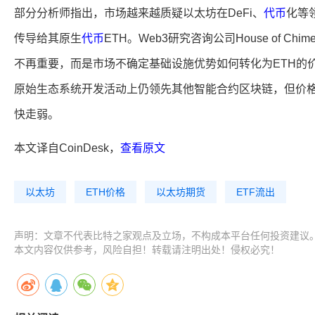
部分分析师指出，市场越来越质疑以太坊在DeFi、
代币
化等
传导给其原生
代币
ETH。Web3研究咨询公司House of C
不再重要，而是市场不确定基础设施优势如何转化为ETH的
原始生态系统开发活动上仍领先其他智能合约区块链，但价
快走弱。
本文译自CoinDesk，
查看原文
以太坊
ETH价格
以太坊期货
ETF流出
声明：文章不代表比特之家观点及立场，不构成本平台任何投资建议
本文内容仅供参考，风险自担！转载请注明出处！侵权必究！