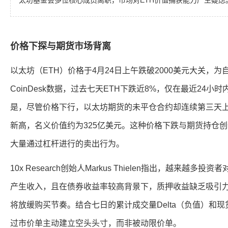
太坊基金会多位核心成员离职，市场对ETH价值捕获能力产生疑虑
价格下探与期货市场背离
以太坊（ETH）价格于4月24日上午跌破2000美元大关，
CoinDesk数据，过去七天ETH下跌近8%，仅在最近24小
是，尽管价格下行，以太坊期货的未平仓合约却连续第三天上升
新高，名义价值约为325亿美元。这种价格下跌与期货持仓
大量通过杠杆进行的卖出行为。
10x Research创始人Markus Thielen指出，越来越多
产生收入，且在债券收益率较高背景下，质押收益缺乏吸引力。此
将放缓购买节奏。结合七日的累计成交量Delta（负值）和
过市价单主动建立空头头寸，而非被动限价单。