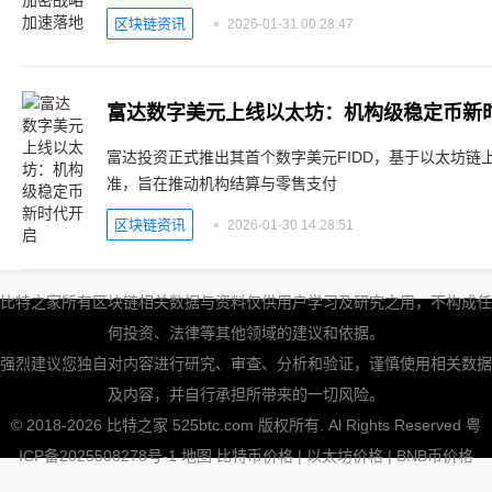
区块链资讯
2026-01-31 00:28:47
富达数字美元上线以太坊：机构级稳定币新
富达投资正式推出其首个数字美元FIDD，基于以太坊链上
准，旨在推动机构结算与零售支付
区块链资讯
2026-01-30 14:28:51
比特之家所有区块链相关数据与资料仅供用户学习及研究之用，不构成任
何投资、法律等其他领域的建议和依据。
强烈建议您独自对内容进行研究、审查、分析和验证，谨慎使用相关数据
及内容，并自行承担所带来的一切风险。
© 2018-2026 比特之家 525btc.com 版权所有. Al Rights Reserved
粤
ICP备2025508278号-1
地图
比特币价格
|
以太坊价格
|
BNB币价格