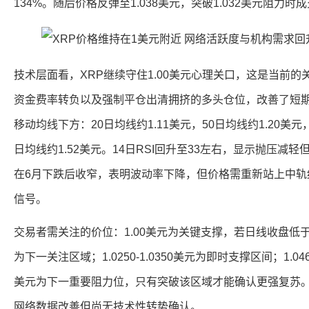
134%。随后价格反弹至1.038美元，突破1.032美元阻力时
技术层面看，XRP继续守住1.00美元心理关口，这是当前
资金费率转负以及强制平仓出清拥挤的多头仓位，改善了短期
移动均线下方：20日均线约1.11美元，50日均线约1.20美元，
日均线约1.52美元。14日RSI回升至33左右，显示抛压减
在6月下跌后收窄，表明波动率下降，但价格需重新站上中轨约
信号。
交易者需关注的价位：1.00美元为关键支撑，若日线收盘低于此位
为下一关注区域；1.0250-1.0350美元为即时支撑区间；1.046
美元为下一重要阻力位，只有突破该区域才能确认更强复苏
网络数据改善但尚无技术性转势确认。