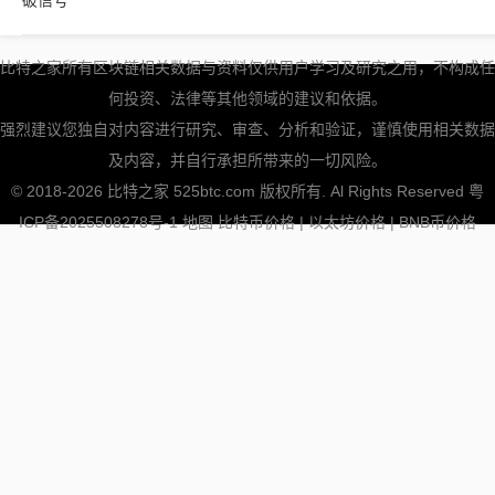
比特之家所有区块链相关数据与资料仅供用户学习及研究之用，不构成任
何投资、法律等其他领域的建议和依据。
强烈建议您独自对内容进行研究、审查、分析和验证，谨慎使用相关数据
及内容，并自行承担所带来的一切风险。
© 2018-2026 比特之家 525btc.com 版权所有. Al Rights Reserved
粤
ICP备2025508278号-1
地图
比特币价格
|
以太坊价格
|
BNB币价格