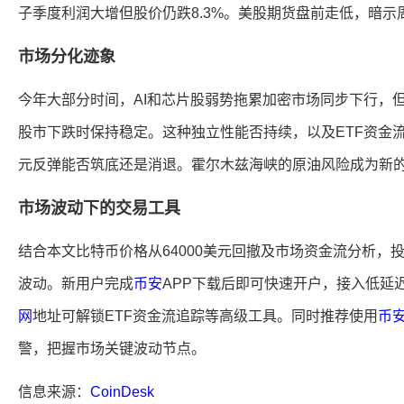
子季度利润大增但股价仍跌8.3%。美股期货盘前走低，暗
市场分化迹象
今年大部分时间，AI和芯片股弱势拖累加密市场同步下行，
股市下跌时保持稳定。这种独立性能否持续，以及ETF资金流入
元反弹能否筑底还是消退。霍尔木兹海峡的原油风险成为新
市场波动下的交易工具
结合本文比特币价格从64000美元回撤及市场资金流分析，
波动。新用户完成
币安
APP下载后即可快速开户，接入低延
网
地址可解锁ETF资金流追踪等高级工具。同时推荐使用
币
警，把握市场关键波动节点。
信息来源：
CoinDesk