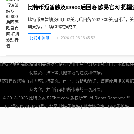
比特币短暂触及63900后回落 欧易官网 把
比特币短暂触及63,882美元后回落至62,900美元附
期支撑，后续CPI数据成关
比特币资讯
2026-07-06 16:45:53
比特之家所有区块链相关数据与资料仅供用户学习及研究之用，不构成任
何投资、法律等其他领域的建议和依据。
强烈建议您独自对内容进行研究、审查、分析和验证，谨慎使用相关数据
及内容，并自行承担所带来的一切风险。
© 2018-2026 比特之家 525btc.com 版权所有. Al Rights Reserved
粤
ICP备2025508278号-1
地图
比特币价格
|
以太坊价格
|
BNB币价格