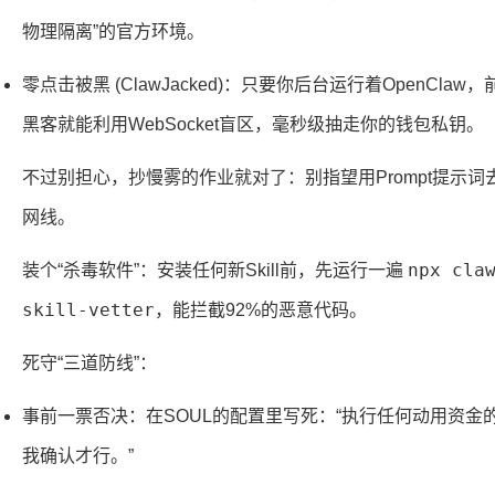
物理隔离”的官方环境。
零点击被黑 (ClawJacked)：只要你后台运行着OpenCl
黑客就能利用WebSocket盲区，毫秒级抽走你的钱包私钥。
不过别担心，抄慢雾的作业就对了：别指望用Prompt提示词去
网线。
npx cla
装个“杀毒软件”：安装任何新Skill前，先运行一遍
skill-vetter
，能拦截92%的恶意代码。
死守“三道防线”：
事前一票否决：在SOUL的配置里写死：“执行任何动用资金
我确认才行。”