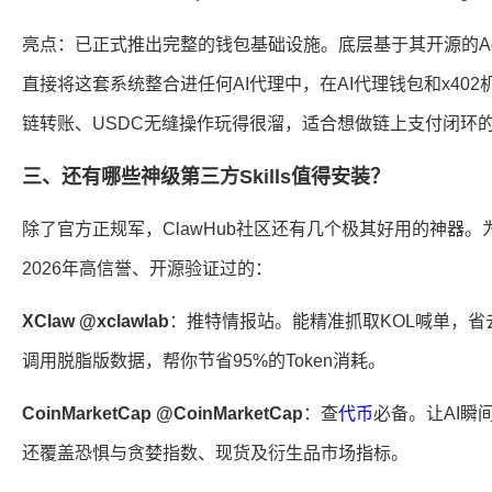
亮点：已正式推出完整的钱包基础设施。底层基于其开源的Age
直接将这套系统整合进任何AI代理中，在AI代理钱包和x40
链转账、USDC无缝操作玩得很溜，适合想做链上支付闭环的
三、还有哪些神级第三方Skills值得安装？
除了官方正规军，ClawHub社区还有几个极其好用的神器
2026年高信誉、开源验证过的：
XClaw @xclawlab
：推特情报站。能精准抓取KOL喊单，
调用脱脂版数据，帮你节省95%的Token消耗。
CoinMarketCap @CoinMarketCap
：查
代币
必备。让AI瞬
还覆盖恐惧与贪婪指数、现货及衍生品市场指标。