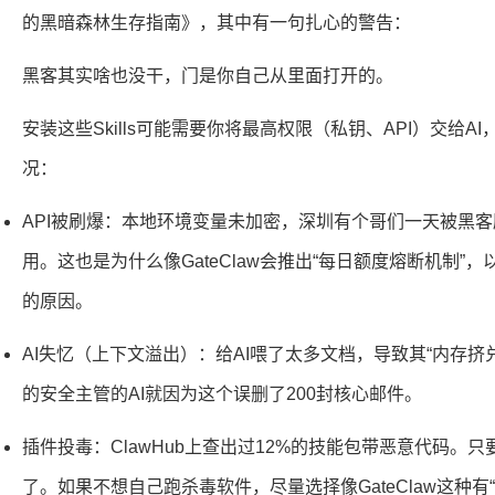
的黑暗森林生存指南》，其中有一句扎心的警告：
黑客其实啥也没干，门是你自己从里面打开的。
安装这些Skills可能需要你将最高权限（私钥、API）交给
况：
API被刷爆：本地环境变量未加密，深圳有个哥们一天被黑客刷
用。这也是为什么像GateClaw会推出“每日额度熔断机制”，以及
的原因。
AI失忆（上下文溢出）：给AI喂了太多文档，导致其“内存挤兑
的安全主管的AI就因为这个误删了200封核心邮件。
插件投毒：ClawHub上查出过12%的技能包带恶意代码。
了。如果不想自己跑杀毒软件，尽量选择像GateClaw这种有