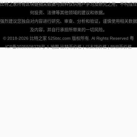
比特之家所有区块链相关数据与资料仅供用户学习及研究之用，不构成任
何投资、法律等其他领域的建议和依据。
强烈建议您独自对内容进行研究、审查、分析和验证，谨慎使用相关数据
及内容，并自行承担所带来的一切风险。
© 2018-2026 比特之家 525btc.com 版权所有. Al Rights Reserved
粤
ICP备2025508278号-1
地图
比特币价格
|
以太坊价格
|
BNB币价格