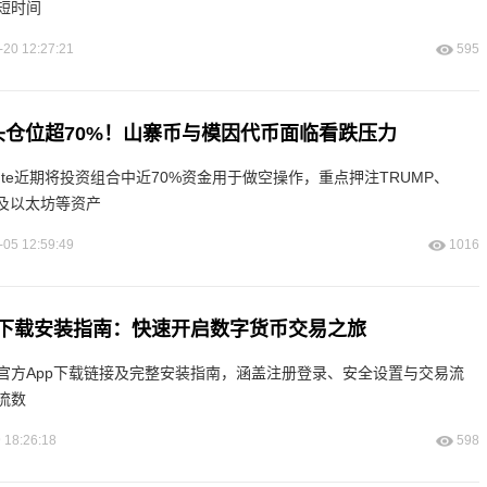
短时间
-20 12:27:21
595
te空头仓位超70%！山寨币与模因代币面临看跌压力
mute近期将投资组合中近70%资金用于做空操作，重点押注TRUMP、
MP及以太坊等资产
-05 12:59:49
1016
p下载安装指南：快速开启数字货币交易之旅
官方App下载链接及完整安装指南，涵盖注册登录、安全设置与交易流
流数
 18:26:18
598