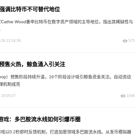
od再强调比特币不可替代地位
席执行官Cathie Wood重申比特币在数字资产领域的主导地位，指出其稀缺性与
。
-28 23:18:36
575
Coin预售火热，鲸鱼涌入引关注
in（$neop）预售阶段持续升温，16个阶段设计吸引鲸鱼资金关注。自动流动
理机制成亮
 20:05:07
1046
ing小游戏：多巴胺流水线如何引爆币圈
g系列小游戏以0.2秒即时反馈机制，打造加密领域多巴胺流水线。从发币模拟器