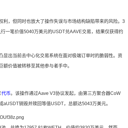
权利，但同时也放大了操作失误与市场结构缺陷带来的风险。3
行一笔价值5040万美元的USDT兑AAVE交易，结果仅获得约
凸显出当前去中心化交易系统在面对极端订单时的脆弱性。资
巨额价值被转移至其他参与者手中。
E
代币
。该操作通过Aave V3协议发起，由第三方聚合器CoW
完成aUSDT销毁并赎回等值USDT，总额达5043万美元。
TH池，兑换为17957.81枚WETH，价值约3820万美元。然而，