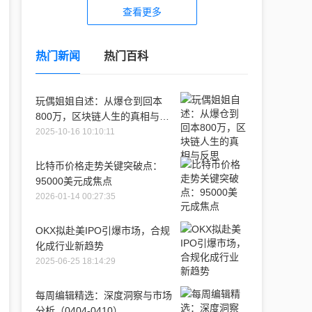
查看更多
热门新闻
热门百科
玩偶姐姐自述：从爆仓到回本
800万，区块链人生的真相与反
思
2025-10-16 10:10:11
比特币价格走势关键突破点：
95000美元成焦点
2026-01-14 00:27:35
OKX拟赴美IPO引爆市场，合规
化成行业新趋势
2025-06-25 18:14:29
每周编辑精选：深度洞察与市场
分析（0404-0410）