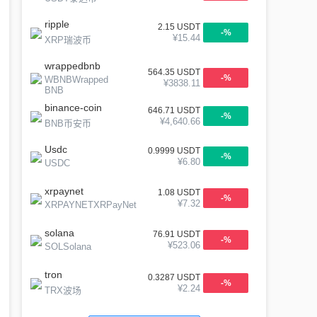
ripple
2.15
USDT
-
%
¥
15.44
XRP瑞波币
wrappedbnb
564.35
USDT
-
%
WBNBWrapped
¥
3838.11
BNB
binance-coin
646.71
USDT
-
%
¥
4,640.66
BNB币安币
Usdc
0.9999
USDT
-
%
¥
6.80
USDC
xrpaynet
1.08
USDT
-
%
¥
7.32
XRPAYNETXRPayNet
solana
76.91
USDT
-
%
¥
523.06
SOLSolana
tron
0.3287
USDT
-
%
¥
2.24
TRX波场