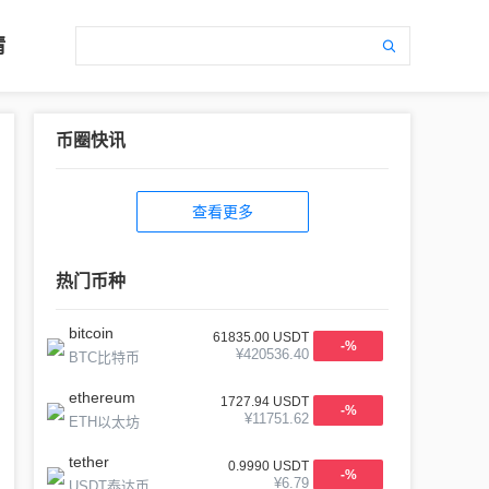
情
币圈快讯
查看更多
热门币种
bitcoin
61835.00
USDT
-
%
¥
420536.40
BTC比特币
ethereum
1727.94
USDT
-
%
¥
11751.62
ETH以太坊
tether
0.9990
USDT
-
%
¥
6.79
USDT泰达币