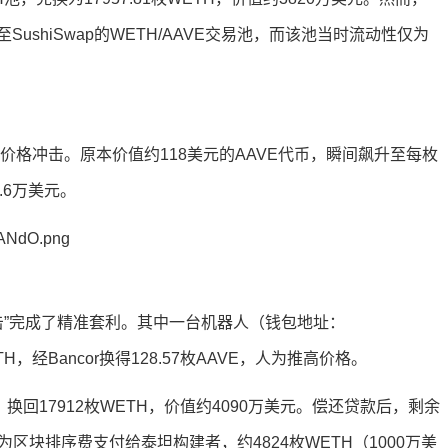
shiSwap的WETH/AAVE交易池，而该池当时流动性仅为
价格冲击。原本价值约118美元的AAVE代币，瞬间飙升至每枚
.6万美元。
击”完成了精准套利。其中一台机器人（钱包地址：
WETH，经Bancor换得128.57枚AAVE，人为推高价格。
回17912枚WETH，价值约4090万美元。偿还贷款后，剩余
作为区块排序费支付给泰坦构建者，约4824枚WETH（1000万美