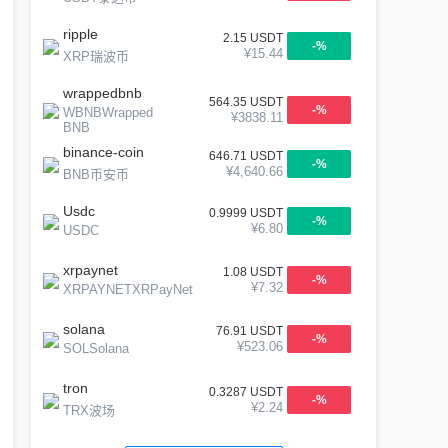
ripple
2.15
USDT
-
%
¥
15.44
XRP瑞波币
wrappedbnb
564.35
USDT
-
%
WBNBWrapped
¥
3838.11
BNB
binance-coin
646.71
USDT
-
%
¥
4,640.66
BNB币安币
Usdc
0.9999
USDT
-
%
¥
6.80
USDC
xrpaynet
1.08
USDT
-
%
¥
7.32
XRPAYNETXRPayNet
solana
76.91
USDT
-
%
¥
523.06
SOLSolana
tron
0.3287
USDT
-
%
¥
2.24
TRX波场