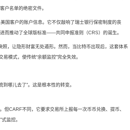
名客户名单的绝密文件。
交出美国客户的账户信息。它不仅敲响了瑞士银行保密制度的丧
，进而推动了全球版标准——共同申报准则（CRS）的诞生。
户快照，让隐形财富无处遁形。然而，当比特币出现后，这套体系
易模式，使传统“余额监控”完全失效。
钱流到哪儿去了”。这是根本性的转变。
。但CARF不同，它要求交易所上报每一次币币兑换、提币、
”式监控。