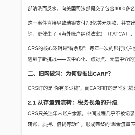
部清洗而反水，向美国司法部提交了包含4000多
这一事件直接导致瑞银支付7.8亿美元罚款，并
钟，更催生了《海外账户纳税法案》（FATCA）
CRS的核心逻辑是“看余额”：每年一次的银行账
遇到了新挑战——去中心化、点对点、无需中介的交
二、旧网破洞：为何要推出CARF？
CRS盯的是“你有多少钱”，而CARF盯的是“你把
2.1 从存量到流转：税务视角的升级
CRS只关注年末账户余额，中间过程几乎不被记录
转账、质押、借贷等动作，形成完整的“现金流量表