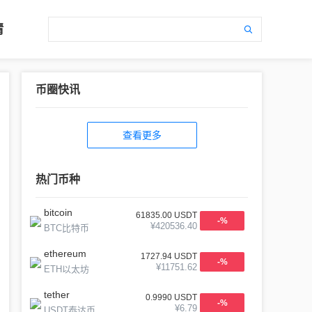
情
币圈快讯
查看更多
热门币种
bitcoin
61835.00
USDT
-
%
¥
420536.40
BTC比特币
ethereum
1727.94
USDT
-
%
¥
11751.62
ETH以太坊
tether
0.9990
USDT
-
%
¥
6.79
USDT泰达币