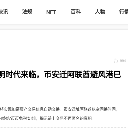
快讯
法规
NFT
百科
人物
行
994
透明时代来临，币安迁阿联酋避风港已
个辖区将实现加密资产交易信息自动交换。币安迁址阿联酋以空间换时间，
何终结‘币币免税’幻想，揭示链上交易不再匿名的真相。