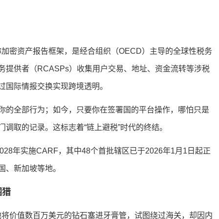
amework）全称加密资产报告框架，是经合组织（OECD）主导的全球性税务
提供者（RCASPs）收集用户交易、地址、资金流转等涉税
过国际情报交换实现跨境透明。
你的全部行为；如今，只要你在签署国的平台操作，哪怕只是
门调取的记录。这标志着“链上避税”时代的终结。
028年实施CARF，其中48个首批辖区已于2026年1月1日起正
国、新加坡等地。
围猎
。他将价值数百万美元的钻石塞进牙膏管，试图绕过海关，却因内