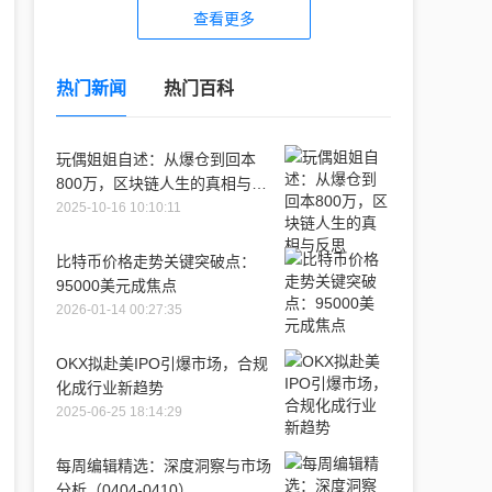
查看更多
热门新闻
热门百科
玩偶姐姐自述：从爆仓到回本
800万，区块链人生的真相与反
思
2025-10-16 10:10:11
比特币价格走势关键突破点：
95000美元成焦点
2026-01-14 00:27:35
OKX拟赴美IPO引爆市场，合规
化成行业新趋势
2025-06-25 18:14:29
每周编辑精选：深度洞察与市场
分析（0404-0410）