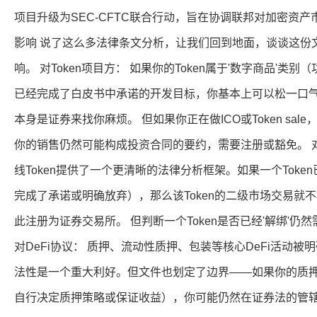
项目升级为SEC-CFTC联合行动，旨在协调联邦对加密资产
影响 说了这么多法律条文分析，让我们回到地面，谈谈这份
响。 对Token项目方： 如果你的Token属于'数字商品'类别
已经完成了白皮书中承诺的开发目标，你基本上可以松一口气—
本身是证券来找你麻烦。 但如果你正在做ICO或Token sa
你的销售仍然可能构成投资合同的要约，需要注册或豁免。 
线Token提供了一个更清晰的法律分析框架。如果一个Toke
完成了承诺或明确放弃），那么该Token的二级市场交易就
此注册为证券交易所。 但判断一个Token是否已经'解绑'仍然需要
对DeFi协议： 质押、流动性质押、包装等核心DeFi活动被
法性是一个重大利好。但文件也划定了边界——如果你的质押
自行决定质押策略或保证收益），你可能仍然在证券法的管辖范