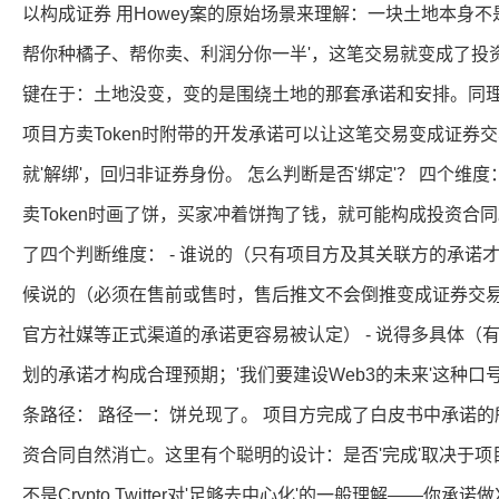
以构成证券 用Howey案的原始场景来理解：一块土地本身不
帮你种橘子、帮你卖、利润分你一半'，这笔交易就变成了投
键在于：土地没变，变的是围绕土地的那套承诺和安排。同理，
项目方卖Token时附带的开发承诺可以让这笔交易变成证券交
就'解绑'，回归非证券身份。 怎么判断是否'绑定'？ 四个维
卖Token时画了饼，买家冲着饼掏了钱，就可能构成投资合
了四个判断维度： - 谁说的（只有项目方及其关联方的承诺才
候说的（必须在售前或售时，售后推文不会倒推变成证券交易）
官方社媒等正式渠道的承诺更容易被认定） - 说得多具体（
划的承诺才构成合理预期；'我们要建设Web3的未来'这种口号
条路径： 路径一：饼兑现了。 项目方完成了白皮书中承诺
资合同自然消亡。这里有个聪明的设计：是否'完成'取决于
不是Crypto Twitter对'足够去中心化'的一般理解——你承