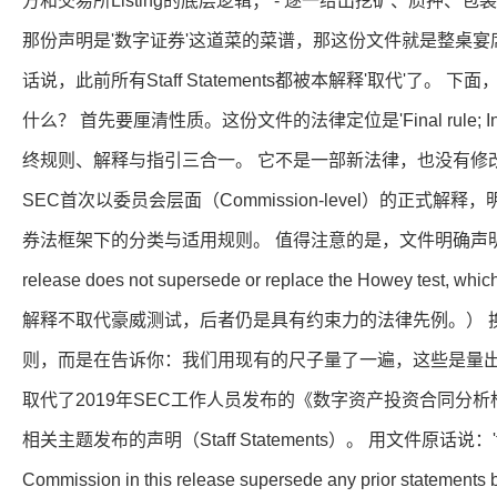
方和交易所Listing的底层逻辑； - 逐一给出挖矿、质押、
那份声明是'数字证券'这道菜的菜谱，那这份文件就是整桌
话说，此前所有Staff Statements都被本解释'取代'了。
什么？ 首先要厘清性质。这份文件的法律定位是'Final rule; Interp
终规则、解释与指引三合一。 它不是一部新法律，也没有修改Ho
SEC首次以委员会层面（Commission-level）的正式
券法框架下的分类与适用规则。 值得注意的是，文件明确声明：'The inte
release does not supersede or replace the Howey test, whic
解释不取代豪威测试，后者仍是具有约束力的法律先例。） 
则，而是在告诉你：我们用现有的尺子量了一遍，这些是量出
取代了2019年SEC工作人员发布的《数字资产投资合同分
相关主题发布的声明（Staff Statements）。 用文件原话说：'the vi
Commission in this release supersede any prior statements b