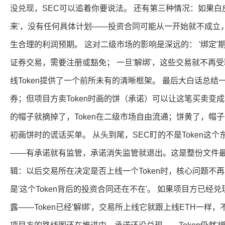
没兑现，SEC可以追着你要说法。 还有第三种情况：如果白皮
来'，没有任何具体计划——投资合同可能从一开始就不成立
生合理的利润预期。 这对二级市场的影响是深远的： '绑定'期
证券交易，需要注册或豁免； 一旦'解绑'，这些交易就不再
线Token提供了一个前所未有的清晰框架。 最后大白话总结一下
券；但项目方卖Token时画的饼（承诺）可以让这笔买卖变
的帽子就摘掉了，Token在二级市场自由流通；饼黄了，帽
初画饼时的谎话买单。 从头到尾，SEC盯的不是Token这个
——有承诺就有监管，承诺消失监管就退出。这是整份文件最
辑：以后交易所在决定是否上线一个Token时，核心问题不再是
是'这个Token背后的投资合同还在不在'。 如果项目方已
露——Token已经'解绑'，交易所上线它就跟上线ETH一