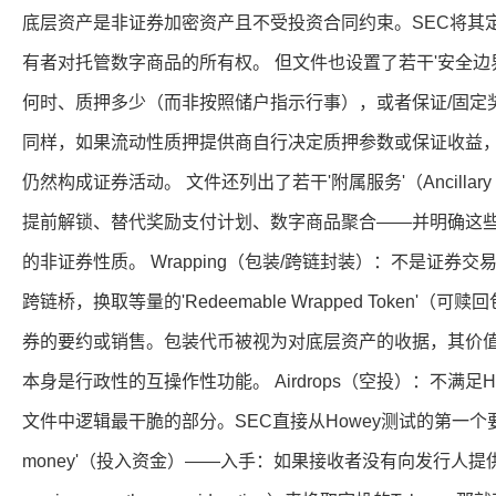
底层资产是非证券加密资产且不受投资合同约束。SEC将其定义为'
有者对托管数字商品的所有权。 但文件也设置了若干'安全边
何时、质押多少（而非按照储户指示行事），或者保证/固定
同样，如果流动性质押提供商自行决定质押参数或保证收益
仍然构成证券活动。 文件还列出了若干'附属服务'（Ancillary
提前解锁、替代奖励支付计划、数字商品聚合——并明确这
的非证券性质。 Wrapping（包装/跨链封装）：不是证券
跨链桥，换取等量的'Redeemable Wrapped Token'
券的要约或销售。包装代币被视为对底层资产的收据，其价
本身是行政性的互操作性功能。 Airdrops（空投）：不满足
文件中逻辑最干脆的部分。SEC直接从Howey测试的第一个要件——'
money'（投入资金）——入手：如果接收者没有向发行人提供任何对