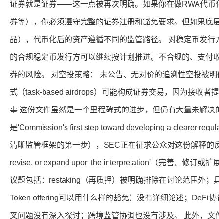
证券就是证券——这一点被再次明确。如果你在做RWA代币
券等），你必须遵守完整的证券注册和豁免要求。但如果底
品），代币化后的资产遵循不同的监管路径。 对稳定币发行方： 
的合规稳定币发行方可以继续按计划推进。不合规的、支付
券的风险。 对空投策略： 未公告、无对价的追溯性空投被明
式（task-based airdrops）可能构成证券交易，因为
事 这份文件虽然是一个里程碑式的进步，但仍有大量未解决
是'Commission's first step toward developing a clearer
清晰监管框架的第一步），SEC正在征求公众对这份解释的反馈意
revise, or expand upon the interpretation'
议题包括：restaking（再质押）被明确排除在讨论范围
Token offering可以用什么样的豁免）没有详细论述；De
叉问题没有深入探讨；跨境监管协调也没有涉及。 此外，文件中反复使用'as