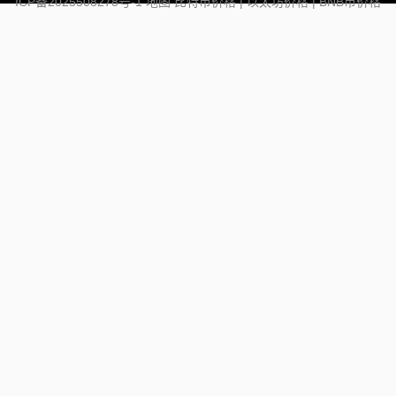
ICP备2025508278号-1
地图
比特币价格
|
以太坊价格
|
BNB币价格