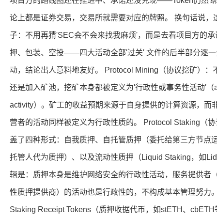
项目方的路线图还在推进中、承诺还没兑现——Token仍然'
论上都是证券交易，交易所就需要对应的牌照。 换句话说，
子：不用再猜'SEC会不会来找我麻烦'，而是去看项目方的
押、包装、空投——四大活动全部'过关' 文件的后半部分逐
动，结论出人意料地友好。 Protocol Mining（协议挖矿
还是加入矿池，挖矿本身都被定义为'行政性或事务性活动'（administrat
activity）。矿工的收益预期来源于自身提供的计算资源
营者的活动同样被定义为行政性质的。 Protocol Stakin
盖了四种形式：自我质押、自托管质押（委托给第三方节点
托管人代为质押）、以及流动性质押（Liquid Staking，如Li
辑是：质押本身是维护网络安全的行政性活动，服务提供者
性质押提供商）的活动也是行政性的，不构成基本管理努力。
Staking Receipt Tokens（质押收据代币，如stETH、