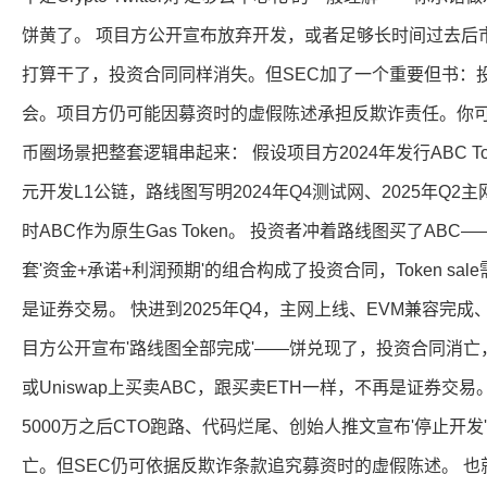
饼黄了。 项目方公开宣布放弃开发，或者足够长时间过去后
打算干了，投资合同同样消失。但SEC加了一个重要但书：
会。项目方仍可能因募资时的虚假陈述承担反欺诈责任。你可以'
币圈场景把整套逻辑串起来： 假设项目方2024年发行ABC To
元开发L1公链，路线图写明2024年Q4测试网、2025年Q2主
时ABC作为原生Gas Token。 投资者冲着路线图买了AB
套'资金+承诺+利润预期'的组合构成了投资合同，Token s
是证券交易。 快进到2025年Q4，主网上线、EVM兼容完
目方公开宣布'路线图全部完成'——饼兑现了，投资合同消亡，ABC
或Uniswap上买卖ABC，跟买卖ETH一样，不再是证券交
5000万之后CTO跑路、代码烂尾、创始人推文宣布'停止开
亡。但SEC仍可依据反欺诈条款追究募资时的虚假陈述。 