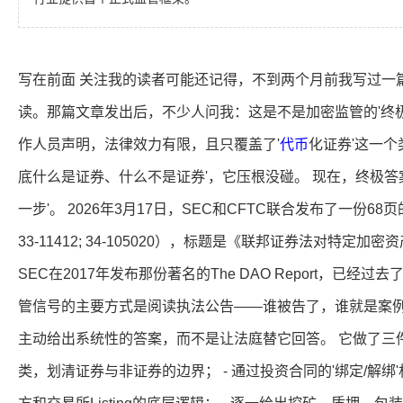
写在前面 关注我的读者可能还记得，不到两个月前我写过一篇
读。那篇文章发出后，不少人问我：这是不是加密监管的'终极
作人员声明，法律效力有限，且只覆盖了'
代币
化证券'这一个
底什么是证券、什么不是证券'，它压根没碰。 现在，终极答
一步'。 2026年3月17日，SEC和CFTC联合发布了一份68页的
33-11412; 34-105020），标题是《联邦证券法对特定
SEC在2017年发布那份著名的The DAO Report，已
管信号的主要方式是阅读执法公告——谁被告了，谁就是案例
主动给出系统性的答案，而不是让法庭替它回答。 它做了三件
类，划清证券与非证券的边界； - 通过投资合同的'绑定/解