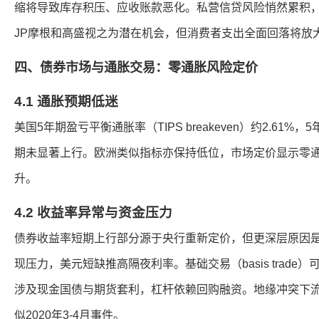
缩将导致库存积压、应收账款恶化。私营信贷风险悄然累积
JP摩根和高盛视之为潜在机会，但消费者支出全面回落将放
四、债券市场与通胀交易：零通胀风险定价
4.1 通胀预期低迷
美国5年期盈亏平衡通胀率（TIPS breakeven）约2.61%
期未显著上行。欧洲类似指标亦保持低位，市场定价显示零
升。
4.2 收益率异常与资金压力
债券收益率短期上行部分源于央行重新定价，但更深层原因
现压力，美元短缺推高隔夜利率。基础交易（basis trad
涉及现金国债与期货套利，杠杆依赖回购融资。地缘冲突下
似2020年3-4月事件。