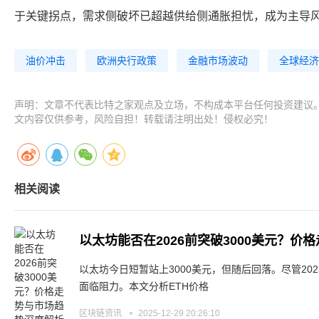
于关键拐点，需求侧破坏已超越供给侧通胀担忧，成为主导
油价冲击
欧洲央行政策
金融市场波动
全球经济
声明：文章不代表比特之家观点及立场，不构成本平台任何投资建议
文内容仅供参考，风险自担！转载请注明出处！侵权必究！
相关阅读
以太坊能否在2026前突破3000美元？
以太坊今日短暂站上3000美元，但随后回落。尽管202
面临阻力。本文分析ETH价格
区块链资讯
2025-12-29 20:26:10