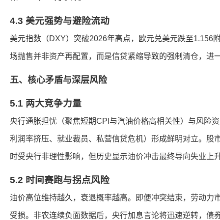
4.3 美元强势与避险流动
美元指数（DXY）突破2026年高点，欧元兑美元跌至1.15
场抛售并非资产再配置，而是信贷紧缩导致的强制清仓，进
五、核心矛盾与深层风险
5.1 两大竞争力量
央行通胀担忧（聚焦短期CPI与汽油价格高相关性）与风险
利润率挤压、就业裁员、私营信贷危机）形成鲜明对立。股
时受央行非理性影响，但历史显示油价冲击最终导向失业上
5.2 时间赛跑与拐点风险
油价高位维持越久，衰退概率越高。即便冲突结束，劳动力
受损。非农连续负面数据后，央行加息言论将迅速逆转，债