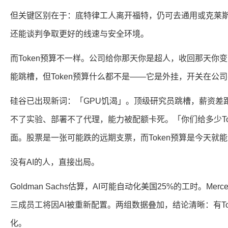
但关键区别在于：底特律工人离开福特，仍可去通用或克莱
还能谈判争取更好的线速与安全环境。
而Token预算不一样。公司给你那天你是超人，收回那天你
能跳槽，但Token预算什么都不是——它是外挂，开关在公
硅谷已出现新词：「GPU饥渴」。顶级研究员跳槽，薪资差
不了实验、部署不了代理，能力被配额卡死。「你们给多少To
面。股票是一张可能跌的远期支票，而Token预算是今天就
没有AI的人，直接出局。
Goldman Sachs估算，AI可能自动化美国25%的工时。Me
三成员工将因AI被重新配置。两组数据叠加，结论清晰：有To
化。