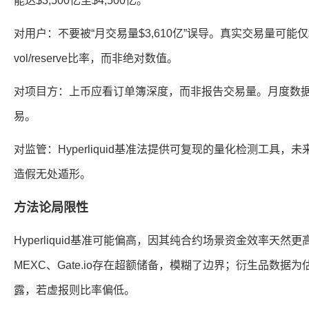
能达$3,500亿至$4,500亿。
对用户：不要被“月交易量$3,610亿”误导。真实交易量可能仅
vol/reserve比率，而非绝对数值。
对项目方：上币应看订单簿深度，而非报告交易量。月度数
易。
对监管：Hyperliquid基准法提供可复现的量化检测工具，
造假无处遁形。
方法论局限性
Hyperliquid基准可能偏高，因其纯合约场景资金效率天然更高
MEXC、Gate.io存在超额储备，模糊了边界；衍生品数据
露，若虚报则比率偏低。