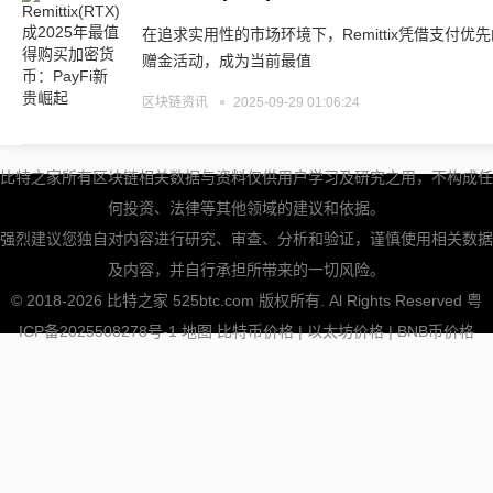
在追求实用性的市场环境下，Remittix凭借支付优先
赠金活动，成为当前最值
区块链资讯
2025-09-29 01:06:24
比特之家所有区块链相关数据与资料仅供用户学习及研究之用，不构成任
何投资、法律等其他领域的建议和依据。
强烈建议您独自对内容进行研究、审查、分析和验证，谨慎使用相关数据
及内容，并自行承担所带来的一切风险。
© 2018-2026 比特之家 525btc.com 版权所有. Al Rights Reserved
粤
ICP备2025508278号-1
地图
比特币价格
|
以太坊价格
|
BNB币价格