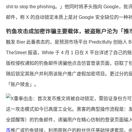
shit to stop the phishing。」他同时将矛头指向 Goog
邮件，称 X 的自动锁定本质上是对 Google 安全缺位的一种
钓鱼攻击成加密诈骗主要载体，被盗账户沦为「推
触发 Bier 此番表态的，是预测市场平台 Predictfully 创始人 
TheStreet 报道，White 于 4 月 1 日在 X 平台详
版权侵权通知的钓鱼邮件诱骗他点击仿冒登录页面，窃取了
随后锁定其账户并利用该账户推广虚假加密项目。更过分的是，
「账户赎金」。
这一攻击模式如今已高度工业化。黑客的典型操作流程是：
全提醒等）的钓鱼邮件，诱骗用户在精心仿制的登录页面输
币
推广或钓鱼链接，利用原账户的粉丝信任基础快速套现。