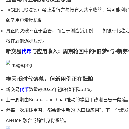
《GENIUS法案》禁止发行方与持有人共享收益，虽可能利好Cir
弱了用户激励机制。
真正的突破不在于监管，而在于创造新用例——如银行化稳
将在后期逐步显现。
新交易
代币
与应用收入：周期轮回中的“旧梦”与“新芽
模因币时代落幕，但新用例正在酝酿
新交易
代币
数量较2025年初峰值下降53%。
上一周期由Solana launchpad推动的模因币热潮已告一段落
但每一次周期更替，都会诞生新的“入口级应用”。下一个爆
AI+DeFi融合或跨链身份系统。