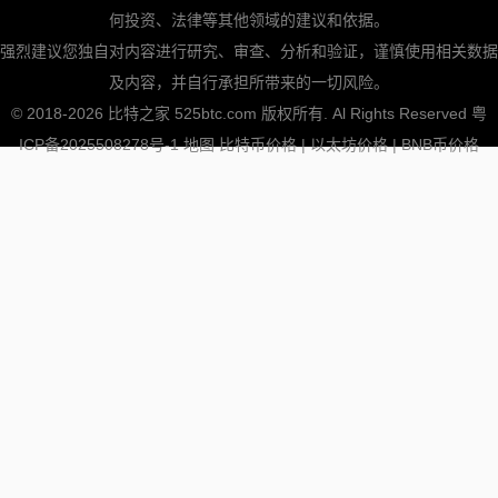
何投资、法律等其他领域的建议和依据。
强烈建议您独自对内容进行研究、审查、分析和验证，谨慎使用相关数据
及内容，并自行承担所带来的一切风险。
© 2018-2026 比特之家 525btc.com 版权所有. Al Rights Reserved
粤
ICP备2025508278号-1
地图
比特币价格
|
以太坊价格
|
BNB币价格