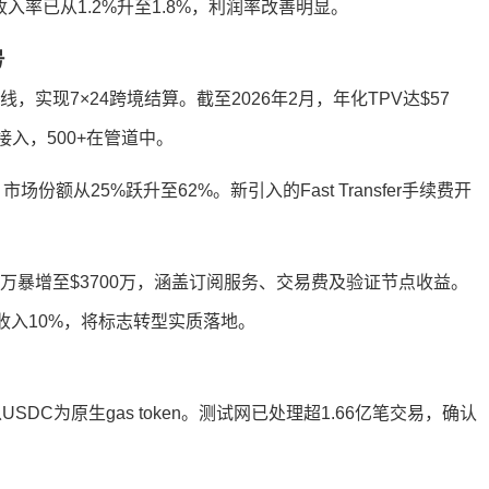
入率已从1.2%升至1.8%，利润率改善明显。
号
25年5月上线，实现7×24跨境结算。截至2026年2月，年化TPV达$57
接入，500+在管道中。
场份额从25%跃升至62%。新引入的Fast Transfer手续费开
季$300万暴增至$3700万，涵盖订阅服务、交易费及验证节点收益。
过总收入10%，将标志转型实质落地。
以USDC为原生gas token。测试网已处理超1.66亿笔交易，确认