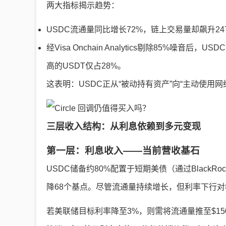
两大指标揭示趋势：
USDC流通量同比增长72%，链上交易量却飙升2
经Visa Onchain Analytics剔除85%噪
高的USDT仅占28%。
这表明：USDC正从“被动持有资产”向“主动使用
三层收入结构：从利息依赖到多元变现
第一层：利息收入——当前营收基石
USDC储备约80%配置于短期美债（通过BlackRoc
降68个基点。尽管流通量持续增长，但利率下行
若美联储目标利率降至3%，则需将流通量推至$150