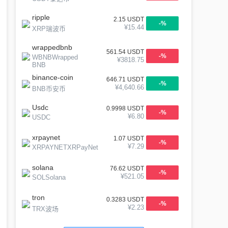
ripple
2.15
USDT
-
%
¥
15.44
XRP瑞波币
wrappedbnb
561.54
USDT
-
%
WBNBWrapped
¥
3818.75
BNB
binance-coin
646.71
USDT
-
%
¥
4,640.66
BNB币安币
Usdc
0.9998
USDT
-
%
¥
6.80
USDC
xrpaynet
1.07
USDT
-
%
¥
7.29
XRPAYNETXRPayNet
solana
76.62
USDT
-
%
¥
521.05
SOLSolana
tron
0.3283
USDT
-
%
¥
2.23
TRX波场