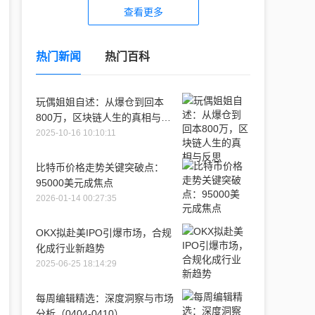
查看更多
热门新闻
热门百科
玩偶姐姐自述：从爆仓到回本
800万，区块链人生的真相与反
思
2025-10-16 10:10:11
比特币价格走势关键突破点：
95000美元成焦点
2026-01-14 00:27:35
OKX拟赴美IPO引爆市场，合规
化成行业新趋势
2025-06-25 18:14:29
每周编辑精选：深度洞察与市场
分析（0404-0410）