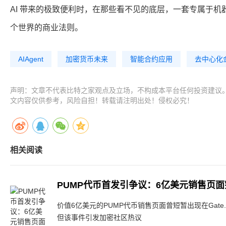
AI 带来的极致便利时，在那些看不见的底层，一套专属于
个世界的商业法则。
AIAgent
加密货币未来
智能合约应用
去中心化
声明：文章不代表比特之家观点及立场，不构成本平台任何投资建议
文内容仅供参考，风险自担！转载请注明出处！侵权必究！
相关阅读
PUMP代币首发引争议：6亿美元销售页
价值6亿美元的PUMP代币销售页面曾短暂出现在Gate
但该事件引发加密社区热议