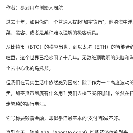
作者：易到用车创始人周航
过去十年，如果你向一个普通人提起“加密货币”，他脑海中
菜、黑客、或者是某种难以理解的极客玩具。
从比特币（BTC）的横空出世，到以太坊（ETH）的智能
喧嚣，这个世界已经吵闹了十几年。无数绝顶聪明的头脑和
个去中心化的乌托邦。
但我们在现实生活中依然感到困惑：除了作为一个高度波动
卖，加密货币到底有什么用？我们去楼下买杯咖啡，依然在
走繁琐的银行电汇。
它号称要颠覆金融，却似乎连最基本的“支付”都做不好。
直到今天，随着 A2A（Agent to Agent）智能经济体