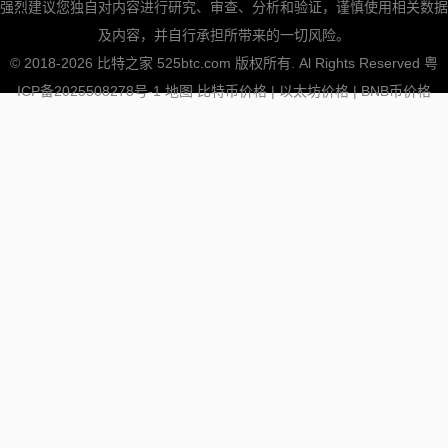
强烈建议您独自对内容进行研究、审查、分析和验证，谨慎使用相关数据
及内容，并自行承担所带来的一切风险。
© 2018-2026 比特之家 525btc.com 版权所有. Al Rights Reserved
粤
ICP备2025508278号-1
地图
比特币价格
|
以太坊价格
|
BNB币价格