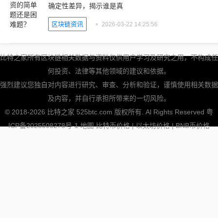
确定性差异，揭示谁是真
区块链资讯
2026-03-22 14:25:56
比特之家所有区块链相关数据与资料仅供用户学习及研究之用，不构成任
何投资、法律等其他领域的建议和依据。
强烈建议您独自对内容进行研究、审查、分析和验证，谨慎使用相关数据
及内容，并自行承担所带来的一切风险。
© 2018-2026 比特之家 525btc.com 版权所有. Al Rights Reserved
粤
ICP备2025508278号-1
地图
比特币价格
|
以太坊价格
|
BNB币价格