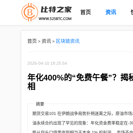
首页
资讯
首页
资讯
区块链资讯
>
>
2026-04-10 18:25:54
年化400%的“免费午餐”？揭秘
相
摘要
期货交易101 在伊朗战争局势扑朔迷离之际，原油市场承受了巨
油永续合约出现了罕见的现象：年化资金费率稳定在-30
能从空头口袋里收到相当于本金 1% 的利润。 市场