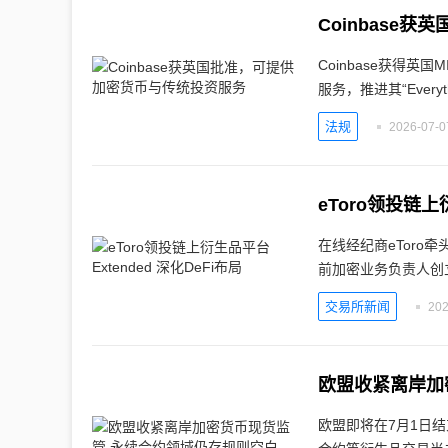
Coinbase
Coinbase获得
服务，推进其“Everyth
法规
2026-07-0
eToro领投链上
在线经纪商eToro牵
前加密业务负责人创
交易所新闻
202
欧盟收紧离岸加
欧盟即将在7月1日