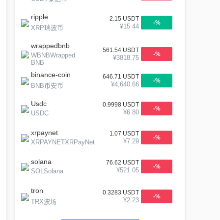
ripple
2.15
USDT
-
%
¥
15.44
XRP瑞波币
wrappedbnb
561.54
USDT
-
%
WBNBWrapped
¥
3818.75
BNB
binance-coin
646.71
USDT
-
%
¥
4,640.66
BNB币安币
Usdc
0.9998
USDT
-
%
¥
6.80
USDC
xrpaynet
1.07
USDT
-
%
¥
7.29
XRPAYNETXRPayNet
solana
76.62
USDT
-
%
¥
521.05
SOLSolana
tron
0.3283
USDT
-
%
¥
2.23
TRX波场