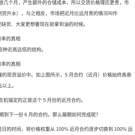
放几个月，产生额外的仓储成本，所以交货价格理应更贵，市
o（期货升水），与之相反，市场把近月比远月贵的情况叫作
在眼下更缺货、大家更想要现在就拿到油的时候。
就是这种近高远低的结构。
正处在极端的现货溢价中。如上图所示，5 月合约（近月）价格始终高悬
美元以上。
约，其预言机锚定的正是这个 5 月份的近月合约。
期到下一份 6 月的合约。那么展期如何完成呢？
交易日的时间，将价格权重从 100% 近月合约逐步切换到 100% 远