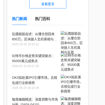
查看更多
热门新闻
热门百科
玩偶姐姐自述：从爆仓到回本
800万，区块链人生的真相与反
思
2025-10-16 10:10:11
比特币价格走势关键突破点：
95000美元成焦点
2026-01-14 00:27:35
OKX拟赴美IPO引爆市场，合规
化成行业新趋势
2025-06-25 18:14:29
每周编辑精选：深度洞察与市场
分析（0404-0410）