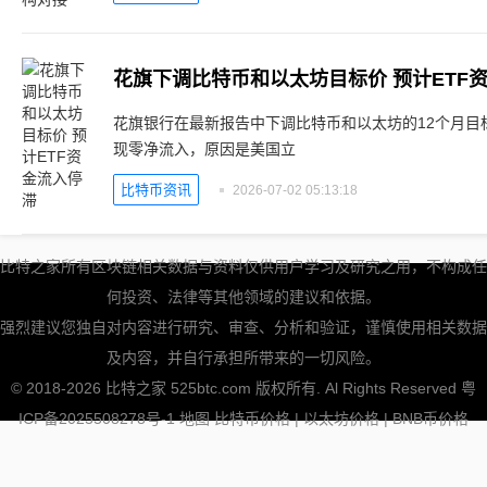
花旗下调比特币和以太坊目标价 预计ETF
花旗银行在最新报告中下调比特币和以太坊的12个月目
现零净流入，原因是美国立
比特币资讯
2026-07-02 05:13:18
比特之家所有区块链相关数据与资料仅供用户学习及研究之用，不构成任
何投资、法律等其他领域的建议和依据。
强烈建议您独自对内容进行研究、审查、分析和验证，谨慎使用相关数据
及内容，并自行承担所带来的一切风险。
© 2018-2026 比特之家 525btc.com 版权所有. Al Rights Reserved
粤
ICP备2025508278号-1
地图
比特币价格
|
以太坊价格
|
BNB币价格