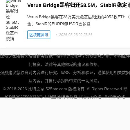
Verus Bridge黑客归还$8.5M，StablR稳
Verus Bridge黑客在28万美元悬赏后归还约4052枚E
金；StablR的EURR和USDR因多签
区块链资讯
2026-05-25 02:26:56
比特之家所有区块链相关数据与资料仅供用户学习及研究之用，不构成任
何投资、法律等其他领域的建议和依据。
强烈建议您独自对内容进行研究、审查、分析和验证，谨慎使用相关数据
及内容，并自行承担所带来的一切风险。
© 2018-2026 比特之家 525btc.com 版权所有. Al Rights Reserved
粤
ICP备2025508278号-1
地图
比特币价格
|
以太坊价格
|
BNB币价格