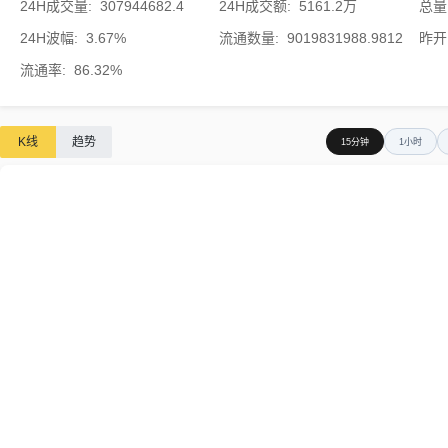
24H成交量
:
307944682.4
24H成交额
:
5161.2万
总量
24H波幅
:
3.67%
流通数量
:
9019831988.9812
昨开
流通率
:
86.32%
K线
趋势
15分钟
1小时