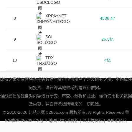
XRPAYNET
8
4586.47
XRPayNet
SOL
9
26.5亿
Solana
TRX
10
4亿
波场
比特之家所有区块链相关数据与资料仅供用户学习及研究之用，不构成任
何投资、法律等其他领域的建议和依据。
强烈建议您独自对内容进行研究、审查、分析和验证，谨慎使用相关数据
及内容，并自行承担所带来的一切风险。
© 2018-2026 比特之家 525btc.com 版权所有. Al Rights Reserved
粤
ICP备2025508278号-1
地图
比特币价格
|
以太坊价格
|
BNB币价格