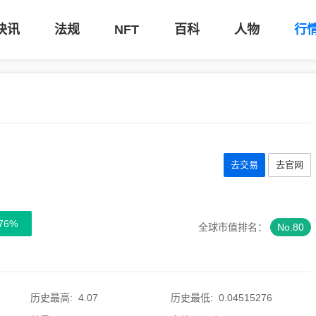
快讯
法规
NFT
百科
人物
行
去交易
去官网
76
%
全球市值排名：
No.80
历史最高
:
4.07
历史最低
:
0.04515276