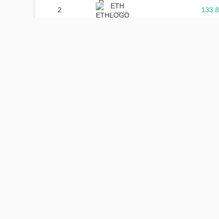
ETH
2
133.
以太坊
USDT
3
564.
泰达币
XRP
4
18.
瑞波币
WBNB
5
6.7
Wrapped BNB
BNB
6
14.
币安币
USDC
7
75
XRPAYNET
8
4586