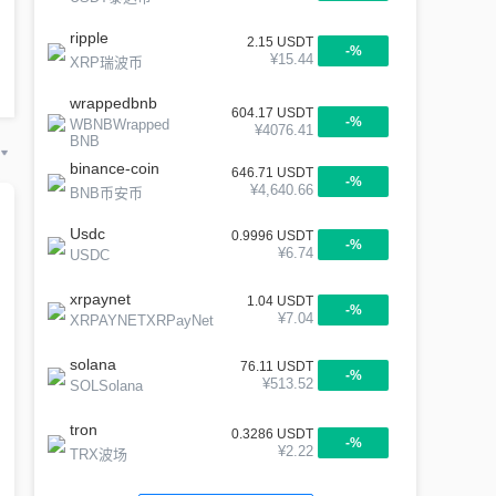
ripple
2.15
USDT
-
%
¥
15.44
XRP瑞波币
wrappedbnb
604.17
USDT
-
%
WBNBWrapped
¥
4076.41
BNB
binance-coin
646.71
USDT
-
%
¥
4,640.66
BNB币安币
Usdc
0.9996
USDT
-
%
¥
6.74
USDC
xrpaynet
1.04
USDT
-
%
¥
7.04
XRPAYNETXRPayNet
solana
76.11
USDT
-
%
¥
513.52
SOLSolana
tron
0.3286
USDT
-
%
¥
2.22
TRX波场