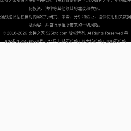
比特之家所有区块链相关数据与资料仅供用户学习及研究之用，不构成任
何投资、法律等其他领域的建议和依据。
强烈建议您独自对内容进行研究、审查、分析和验证，谨慎使用相关数据
及内容，并自行承担所带来的一切风险。
© 2018-2026 比特之家 525btc.com 版权所有. Al Rights Reserved
粤
ICP备2025508278号-1
地图
比特币价格
|
以太坊价格
|
BNB币价格