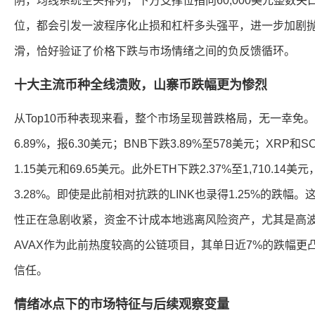
阴，均线系统空头排列，下方支撑位指向60,000美元整数
位，都会引发一波程序化止损和杠杆多头强平，进一步加剧
滑，恰好验证了价格下跌与市场情绪之间的负反馈循环。
十大主流币种全线溃败，山寨币跌幅更为惨烈
从Top10币种表现来看，整个市场呈现普跌格局，无一幸免。
6.89%，报6.30美元；BNB下跌3.89%至578美元；XRP和S
1.15美元和69.65美元。此外ETH下跌2.37%至1,710.14美
3.28%。即使是此前相对抗跌的LINK也录得1.25%的跌
性正在急剧收紧，资金不计成本地逃离风险资产，尤其是高
AVAX作为此前热度较高的公链项目，其单日近7%的跌幅更
信任。
情绪冰点下的市场特征与后续观察变量