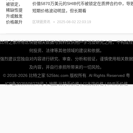
价值5870万美元的SHIB代币被锁定在质押合约中，
短期价格波动明显，但长期看
区块链资讯
2025-08-02 22:03:19
比特之家所有区块链相关数据与资料仅供用户学习及研究之用，不构成任
何投资、法律等其他领域的建议和依据。
强烈建议您独自对内容进行研究、审查、分析和验证，谨慎使用相关数据
及内容，并自行承担所带来的一切风险。
© 2018-2026 比特之家 525btc.com 版权所有. Al Rights Reserved
粤
ICP备2025508278号-1
地图
比特币价格
|
以太坊价格
|
BNB币价格