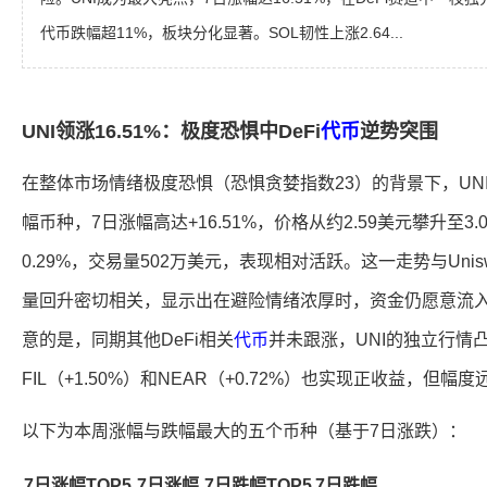
代币跌幅超11%，板块分化显著。SOL韧性上涨2.64...
UNI领涨16.51%：极度恐惧中DeFi
代币
逆势突围
在整体市场情绪极度恐惧（恐惧贪婪指数23）的背景下，UNI
幅币种，7日涨幅高达+16.51%，价格从约2.59美元攀升至3.
0.29%，交易量502万美元，表现相对活跃。这一走势与Unis
量回升密切相关，显示出在避险情绪浓厚时，资金仍愿意流入
意的是，同期其他DeFi相关
代币
并未跟涨，UNI的独立行情凸
FIL（+1.50%）和NEAR（+0.72%）也实现正收益，但幅度
以下为本周涨幅与跌幅最大的五个币种（基于7日涨跌）：
7日涨幅TOP5
7日涨幅
7日跌幅TOP5
7日跌幅