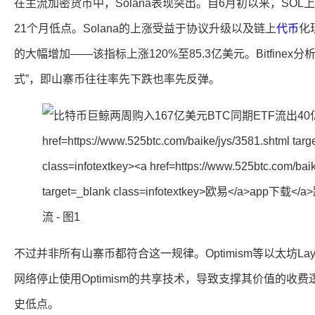
在主流加密货币中，Solana表现突出。自6月初以来，SOL
21个月低点。Solana的上涨受益于协议升级以及链上
代币
化
的大幅增加——该指标上涨120%至85.3亿美元。Bitfine
式”，即山寨币往往率先下跌也率先反弹。
不过并非所有山寨币都符合这一规律。Optimism等以太坊Laye
网络停止使用Optimism的共享技术，导致支撑其价值的收
史低点。