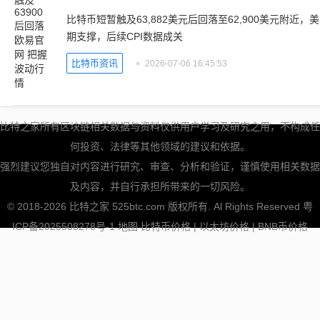
比特币短暂触及63,882美元后回落至62,900美元附
期支撑，后续CPI数据成关
比特币资讯
2026-07-06 16:45:53
比特之家所有区块链相关数据与资料仅供用户学习及研究之用，不构成任
何投资、法律等其他领域的建议和依据。
强烈建议您独自对内容进行研究、审查、分析和验证，谨慎使用相关数据
及内容，并自行承担所带来的一切风险。
© 2018-2026 比特之家 525btc.com 版权所有. Al Rights Reserved
粤
ICP备2025508278号-1
地图
比特币价格
|
以太坊价格
|
BNB币价格