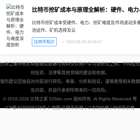
比特币挖矿成本与原理全解析：硬件、电力
比特币挖矿成本受硬件、电力、挖矿难度及市场波动多
池运作、矿机选择及云
比特币知识
2025-06-29 20:48:47
比特之家所有区块链相关数据与资料仅供用户学习及研究之用，不构成任
何投资、法律等其他领域的建议和依据。
强烈建议您独自对内容进行研究、审查、分析和验证，谨慎使用相关数据
及内容，并自行承担所带来的一切风险。
© 2018-2026 比特之家 525btc.com 版权所有. Al Rights Reserved
粤
ICP备2025508278号-1
地图
比特币价格
|
以太坊价格
|
BNB币价格