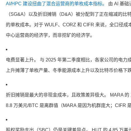
AI/HPC 建设扭曲了混合运营商的单枚成本指标。
由 AI 
（SG&A）以及折旧摊销（D&A）被分配到了正在缩减的比
的单枚成本。对于 WULF、CORZ 和 CIFR 来说，全口
中心运营商的经济学，而非挖矿的经济学。
电费显著上升。 与 2025 年第二季度相比，各家公司的电
上升摊薄了单枚产量、冬季能源成本上升以及比特币价格下
折旧摊销是最大的非现金成本，且政策差异极大。 MARA 的 13.6
8.8 万美元/BTC 是离群值（MARA 是因为机群庞大；CIFR
股权奖励支出（SBC）仍是关键差异点。 HUT 的 4.85 万美元