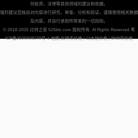
何投资、法律等其他领域的建议和依据。
强烈建议您独自对内容进行研究、审查、分析和验证，谨慎使用相关数据
及内容，并自行承担所带来的一切风险。
© 2018-2026 比特之家 525btc.com 版权所有. Al Rights Reserved
粤
ICP备2025508278号-1
地图
比特币价格
|
以太坊价格
|
BNB币价格