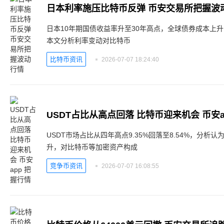
日本利率施压比特币反弹 币安交易所把握波
日本10年期国债收益率升至30年高点，全球债券成本上
本文分析利率变动对比特币
比特币资讯
2026-07-07 18:24:40
USDT占比从高点回落 比特币迎来机会 币安a
USDT市场占比从四年高点9.35%回落至8.54%，分
升，对比特币等加密资产构成
竞争币资讯
2026-07-07 16:08:55