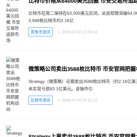
比特币价格从64000美元回撤 币安交易所追
比特币在周二保持在63,000美元区间，此前短暂突破64,00
3,588枚比特币约2.16亿
竞争币资讯
2026-07-07 13:52:14
微策略公司卖出3588枚比特币 币安官网把
Strategy（微策略）近期卖出3588枚比特币（约2.1
未实现亏损83.1亿美元。该操作引
比特币资讯
2026-07-07 01:51:11
Strategy上周卖出3588枚比特币 币安官网