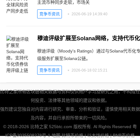
主流币种同步走软，市场关
竞争币资讯
2026-06-19 14:39:40
穆迪评级扩展至Solana网络，支持代币
穆迪评级（Moody's Ratings）通过与Solana代币
级服务扩展至Solana公链。
竞争币资讯
2026-06-18 02:15:21
比特之家所有区块链相关数据与资料仅供用户学习及研究之用，不构成任
何投资、法律等其他领域的建议和依据。
强烈建议您独自对内容进行研究、审查、分析和验证，谨慎使用相关数据
及内容，并自行承担所带来的一切风险。
© 2018-2026 比特之家 525btc.com 版权所有. Al Rights Reserved
粤
ICP备2025508278号-1
地图
比特币价格
|
以太坊价格
|
BNB币价格