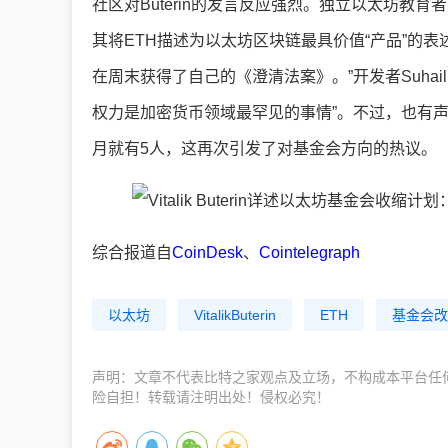
社区对Buterin的发言反应强烈。独立以太坊教育者、天
其将ETH描述为以太坊区块链最具价值“产品”的表述。早
在周末获得了自己的《澄清法案》。”开发者Suhail
权力是加密货币领域最罕见的事情”。不过，也有声音
月就有5人，这再次引发了对基金会方向的热议。
综合报道自
CoinDesk
、
Cointelegraph
以太坊
VitalikButerin
ETH
基金会改
声明：文章不代表比特之家观点及立场，不构成本平台任
险自担！转载请注明出处！侵权必究！