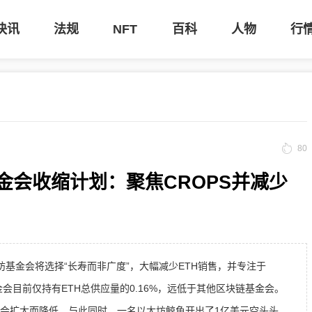
快讯
法规
NFT
百科
人物
行
80
以太坊基金会收缩计划：聚焦CROPS并减少
宣布以太坊基金会将选择“长寿而非广度”，大幅减少ETH销售，并专注于
会目前仅持有ETH总供应量的0.16%，远低于其他区块链基金会。
随董事会扩大而降低。与此同时，一名以太坊鲸鱼开出了1亿美元空头头