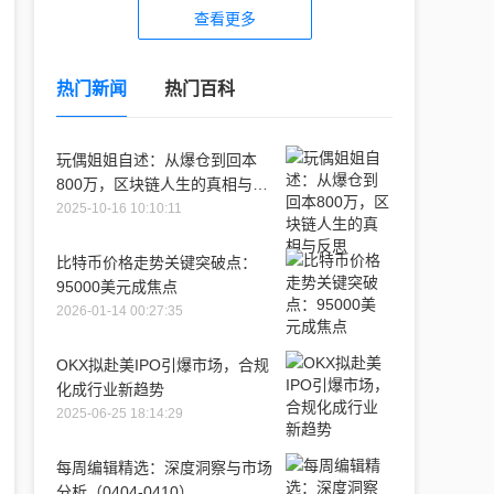
查看更多
热门新闻
热门百科
玩偶姐姐自述：从爆仓到回本
800万，区块链人生的真相与反
思
2025-10-16 10:10:11
比特币价格走势关键突破点：
95000美元成焦点
2026-01-14 00:27:35
OKX拟赴美IPO引爆市场，合规
化成行业新趋势
2025-06-25 18:14:29
每周编辑精选：深度洞察与市场
分析（0404-0410）