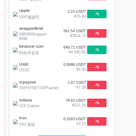
ripple
2.15
USDT
-
%
¥
15.44
XRP瑞波币
wrappedbnb
561.54
USDT
-
%
WBNBWrapped
¥
3818.75
BNB
binance-coin
646.71
USDT
-
%
¥
4,640.66
BNB币安币
Usdc
0.9998
USDT
-
%
¥
6.80
USDC
xrpaynet
1.07
USDT
-
%
¥
7.29
XRPAYNETXRPayNet
solana
76.62
USDT
-
%
¥
521.05
SOLSolana
tron
0.3283
USDT
-
%
¥
2.23
TRX波场