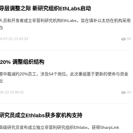
层调整之际 新研究组织EthLabs启动
员和开发者成立非营利研究机构EthLabs，旨在填补以太坊在机构采用
白
6-07-01 23:45:24
59
20% 调整组织结构
整中裁减约20%员工，涉及54个岗位。此次重组基于更新的使命与资金
近
06-23 23:06:41
34
究员成立Ethlabs获多家机构支持
研究员宣布成立独立非营利研究组织Ethlabs，获得SharpLink