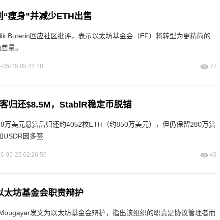
“瘦身”并减少ETH出售
lik Buterin回应社区批评，表示以太坊基金会（EF）将转型为更精简的
抛售量。
-05-25 05:22:28
77
ge黑客归还$8.5M，StablR稳定币脱锚
黑客在28万美元悬赏后归还约4052枚ETH（约850万美元），但仍保留280万赏
R和USDR因多签
6-05-25 02:26:56
49
以太坊基金会职责辩护
am Mougayar发文为以太坊基金会辩护，指出该组织的职责是协议管理者而