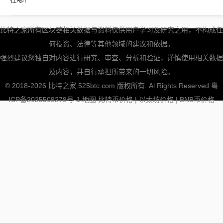
比特之家所有区块链相关数据与资料仅供用户学习及研究之用，不构成任
何投资、法律等其他领域的建议和依据。
强烈建议您独自对内容进行研究、审查、分析和验证，谨慎使用相关数据
及内容，并自行承担所带来的一切风险。
© 2018-2026 比特之家 525btc.com 版权所有. Al Rights Reserved
粤
ICP备2025508278号-1
地图
比特币价格
|
以太坊价格
|
BNB币价格