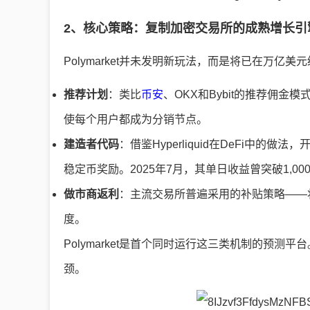
2、核心策略：复制加密交易所的成熟增长引
Polymarket并未发明新玩法，而是将已在万亿
推荐计划
：类比
币安
、OKX和Bybit的推荐佣金
使每个用户都成为分销节点。
建造者代码
：借鉴Hyperliquid在DeFi中
稳定币奖励。2025年7月，其单日收益曾突破1,00
做市商返利
：主流交易所普遍采用的补贴策略——
度。
Polymarket是首个同时运行这三类机制的预
颈。