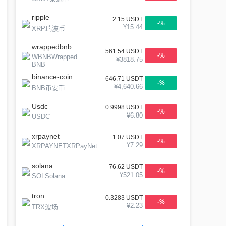
ripple
2.15
USDT
-
%
¥
15.44
XRP瑞波币
wrappedbnb
561.54
USDT
-
%
WBNBWrapped
¥
3818.75
BNB
binance-coin
646.71
USDT
-
%
¥
4,640.66
BNB币安币
Usdc
0.9998
USDT
-
%
¥
6.80
USDC
xrpaynet
1.07
USDT
-
%
¥
7.29
XRPAYNETXRPayNet
solana
76.62
USDT
-
%
¥
521.05
SOLSolana
tron
0.3283
USDT
-
%
¥
2.23
TRX波场