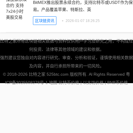
BitMEX推出股票永续合约，支持比特币或USDT作为
易。产品覆盖苹果、特斯拉、英
区块链资讯
2026-01-07 18:26:25
比特之家所有区块链相关数据与资料仅供用户学习及研究之用，不构成任
何投资、法律等其他领域的建议和依据。
强烈建议您独自对内容进行研究、审查、分析和验证，谨慎使用相关数据
及内容，并自行承担所带来的一切风险。
© 2018-2026 比特之家 525btc.com 版权所有. Al Rights Reserved
粤
ICP备2025508278号-1
地图
比特币价格
|
以太坊价格
|
BNB币价格