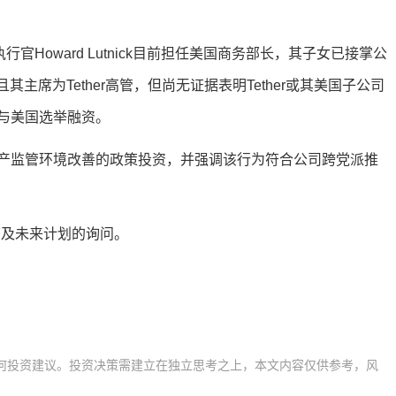
首席执行官Howard Lutnick目前担任美国商务部长，其子女已接掌公
关联，且其主席为Tether高管，但尚无证据表明Tether或其美国子公司
与美国选举融资。
美国数字资产监管环境改善的政策投资，并强调该行为符合公司跨党派推
节及未来计划的询问。
何投资建议。投资决策需建立在独立思考之上，本文内容仅供参考，风