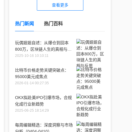
查看更多
热门新闻
热门百科
玩偶姐姐自述：从爆仓到回本
800万，区块链人生的真相与反
思
2025-10-16 10:10:11
比特币价格走势关键突破点：
95000美元成焦点
2026-01-14 00:27:35
OKX拟赴美IPO引爆市场，合规
化成行业新趋势
2025-06-25 18:14:29
每周编辑精选：深度洞察与市场
分析（0404-0410）