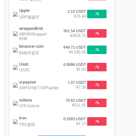
ripple
2.15
USDT
-
%
¥
15.44
XRP瑞波币
wrappedbnb
561.54
USDT
-
%
WBNBWrapped
¥
3818.75
BNB
binance-coin
646.71
USDT
-
%
¥
4,640.66
BNB币安币
Usdc
0.9998
USDT
-
%
¥
6.80
USDC
xrpaynet
1.07
USDT
-
%
¥
7.29
XRPAYNETXRPayNet
solana
76.62
USDT
-
%
¥
521.05
SOLSolana
tron
0.3283
USDT
-
%
¥
2.23
TRX波场