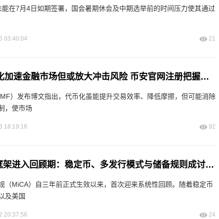
 Act》未能在7月4日如期签署，国会暑期休会及中期选举前的时间压力使其通过
6 03:40:04
21
IMF警告：代币化加速金融市场但或放大冲击风险 币安官网注册把握技术升级机遇
IMF）发布博文指出，代币化虽能提升交易效率、降低摩擦，但可能消除
制，使市场
3 18:19:16
92
欧盟MiCA监管框架进入回顾期：稳定币、多发行模式与储备规则成讨论重点
规（MiCA）自三年前正式生效以来，首次迎来系统性回顾。随着稳定币
以及美国
2 20:37:56
24