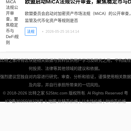
欧盟启动MiCA法规公开审查，聚焦稳定币与D
欧盟委员会启动对加密资产市场法规（MiCA）的公开审查，
监管及代币化资产等规则是否
法规
2026-05-25 16:14:14
比特之家所有区块链相关数据与资料仅供用户学习及研究之用，不构成任
何投资、法律等其他领域的建议和依据。
强烈建议您独自对内容进行研究、审查、分析和验证，谨慎使用相关数据
及内容，并自行承担所带来的一切风险。
© 2018-2026 比特之家 525btc.com 版权所有. Al Rights Reserved
粤
ICP备2025508278号-1
地图
比特币价格
|
以太坊价格
|
BNB币价格