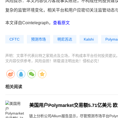
风险提示：本文内容仅为客观事实陈述，不构成任何投资建
复杂的监管环境变化，相关平台和用户应密切关注监管动态
本文译自Cointelegraph，
查看原文
CFTC
预测市场
明尼苏达
Kalshi
Polyma
声明：文章不代表比特之家观点及立场，不构成本平台任何投资建议
文内容仅供参考，风险自担！转载请注明出处！侵权必究！
相关阅读
美国用户Polymarket交易额5.71亿美
链上分析公司Allium报告显示，尽管预测市场平台Poly