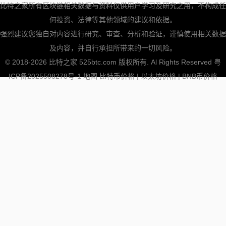
比特之家所有区块链相关数据与资料仅供用户学习及研究之用，不构成任
何投资、法律等其他领域的建议和依据。
强烈建议您独自对内容进行研究、审查、分析和验证，谨慎使用相关数据
及内容，并自行承担所带来的一切风险。
© 2018-2026 比特之家 525btc.com 版权所有. Al Rights Reserved
粤
ICP备2025508278号-1
地图
比特币价格
|
以太坊价格
|
BNB币价格