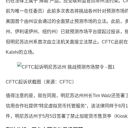
约在法律上属于“掉期”产品，应受联邦监管而非州法约束。CFTC现任
前为唯一在任委员）此前多次表态将挑战各州针对预测市场
美国首个由州议会通过的全面禁止预测市场的立法。此前，
州、伊利诺伊州、纽约州）已就预测市场平台提起过投诉，
但明尼苏达州系首次由立法机关直接立法禁止。CFTC此前
Kalshi的立场。
CFTC起诉状截图（来源：CFTC）
值得注意的是，就在同周，明尼苏达州州长Tim Walz还签
信用合作社提供“特定虚拟货币托管服务”，该法律同样于8月
件，明尼苏达州于5月5日签署了禁止加密货币售货亭（Kios