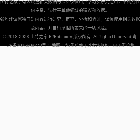
比特之家所有区块链相关数据与资料仅供用户学习及研究之用，不构成任
何投资、法律等其他领域的建议和依据。
强烈建议您独自对内容进行研究、审查、分析和验证，谨慎使用相关数据
及内容，并自行承担所带来的一切风险。
© 2018-2026 比特之家 525btc.com 版权所有. Al Rights Reserved
粤
ICP备2025508278号-1
地图
比特币价格
|
以太坊价格
|
BNB币价格